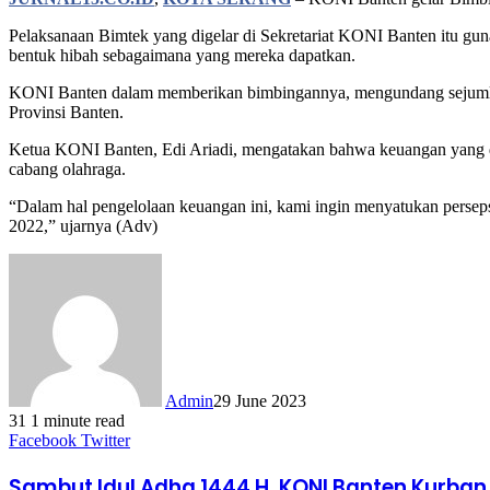
Pelaksanaan Bimtek yang digelar di Sekretariat KONI Banten itu g
bentuk hibah sebagaimana yang mereka dapatkan.
KONI Banten dalam memberikan bimbingannya, mengundang sejumlah 
Provinsi Banten.
Ketua KONI Banten, Edi Ariadi, mengatakan bahwa keuangan yang di
cabang olahraga.
“Dalam hal pengelolaan keuangan ini, kami ingin menyatukan persep
2022,” ujarnya (Adv)
Admin
29 June 2023
31
1 minute read
LinkedIn
Tumblr
Pinterest
Reddit
VKontakte
Share
Print
Facebook
Twitter
via
Email
Sambut Idul Adha 1444 H, KONI Banten Kurban 