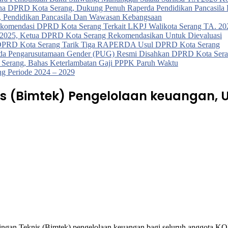
urna DPRD Kota Serang, Dukung Penuh Raperda Pendidikan Pancasil
, Pendidikan Pancasila Dan Wawasan Kebangsaan
ekomendasi DPRD Kota Serang Terkait LKPJ Walikota Serang TA. 202
a 2025, Ketua DPRD Kota Serang Rekomendasikan Untuk Dievaluasi
t, DPRD Kota Serang Tarik Tiga RAPERDA Usul DPRD Kota Serang
da Pengarusutamaan Gender (PUG) Resmi Disahkan DPRD Kota Seran
Serang, Bahas Keterlambatan Gaji PPPK Paruh Waktu
g Periode 2024 – 2029
s (Bimtek) Pengelolaan keuangan, 
gan Teknis (Bimtek) pengelolaan keuangan bagi seluruh anggota KO