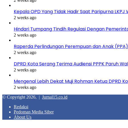
2 weeks ago
Kepala OPD Yang Tidak Hadir Saat Paripurna LKPJ
2 weeks ago
Hindari Tumpang Tindih Regulasi Dengan Pemerint
2 weeks ago
Raperda Perlindungan Perempuan dan Anak (PPA)
2 weeks ago
DPRD Kota Serang Terima Audiensi PPPK Paruh Wa
2 weeks ago
Mengenal Lebih Dekat Muji Rohman Ketua DPRD Ko
2 weeks ago
© Copyright 2026, |
Jurnal15.co.id
Redaksi
Pedoman Media Siber
About Us
Facebook
Twitter
WhatsApp
Telegram