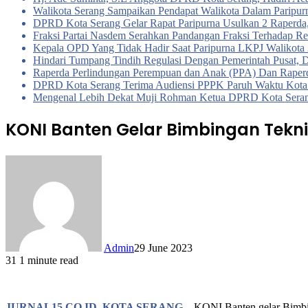
Walikota Serang Sampaikan Pendapat Walikota Dalam Parip
DPRD Kota Serang Gelar Rapat Paripurna Usulkan 2 Raperda
Fraksi Partai Nasdem Serahkan Pandangan Fraksi Terhadap R
Kepala OPD Yang Tidak Hadir Saat Paripurna LKPJ Walikot
Hindari Tumpang Tindih Regulasi Dengan Pemerintah Pusa
Raperda Perlindungan Perempuan dan Anak (PPA) Dan Raper
DPRD Kota Serang Terima Audiensi PPPK Paruh Waktu Kota 
Mengenal Lebih Dekat Muji Rohman Ketua DPRD Kota Seran
KONI Banten Gelar Bimbingan Tekni
Admin
29 June 2023
31
1 minute read
JURNAL15.CO.ID
,
KOTA SERANG
– KONI Banten gelar Bimbin