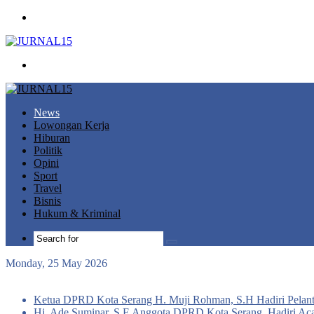
Menu
Search
for
News
Lowongan Kerja
Hiburan
Politik
Opini
Sport
Travel
Bisnis
Hukum & Kriminal
Search
for
Monday, 25 May 2026
Breaking News
Ketua DPRD Kota Serang H. Muji Rohman, S.H Hadiri Pelant
Hj. Ade Suminar, S.E Anggota DPRD Kota Serang, Hadiri Aca