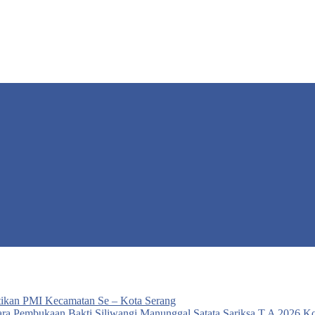
ikan PMI Kecamatan Se – Kota Serang
ra Pembukaan Bakti Siliwangi Manunggal Satata Sariksa T.A 2026 K