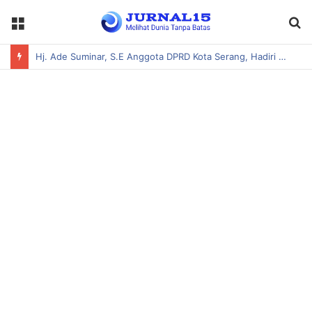
Menu
S
fo
Hj. Ade Suminar, S.E Anggota DPRD Kota Serang, Hadiri Acara Pembukaan Bakti Siliwangi Manunggal Satata Sariksa T.A 2026 Kodim 06/02 Serang