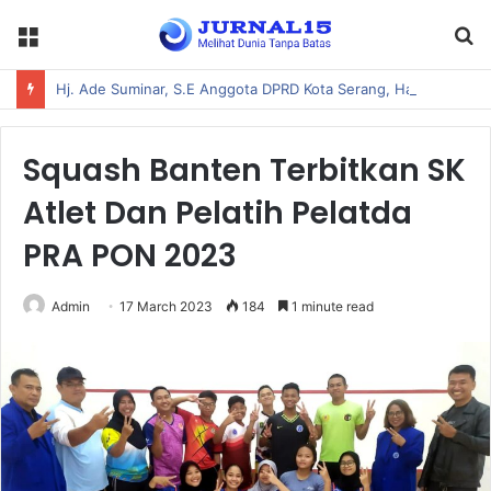
Menu
S
fo
Hj. Ade Suminar, S.E Anggota DPRD Kota Serang, Hadiri Acara Pembukaan Bakti Siliwangi Manunggal Satata Sariksa T.A 2026 Kodim 06/02 Serang
Squash Banten Terbitkan SK
Atlet Dan Pelatih Pelatda
PRA PON 2023
Admin
17 March 2023
184
1 minute read