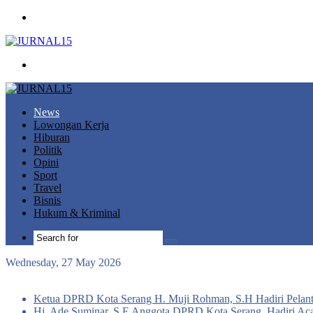
Menu
Search
for
News
Lowongan Kerja
Hiburan
Politik
Opini
Sport
Travel
Bisnis
Hukum & Kriminal
Search
for
Wednesday, 27 May 2026
Breaking News
Ketua DPRD Kota Serang H. Muji Rohman, S.H Hadiri Pelant
Hj. Ade Suminar, S.E Anggota DPRD Kota Serang, Hadiri Aca