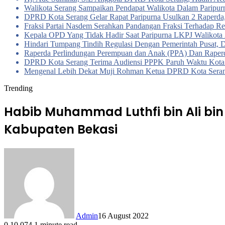
Walikota Serang Sampaikan Pendapat Walikota Dalam Parip
DPRD Kota Serang Gelar Rapat Paripurna Usulkan 2 Raperda
Fraksi Partai Nasdem Serahkan Pandangan Fraksi Terhadap R
Kepala OPD Yang Tidak Hadir Saat Paripurna LKPJ Walikot
Hindari Tumpang Tindih Regulasi Dengan Pemerintah Pusa
Raperda Perlindungan Perempuan dan Anak (PPA) Dan Raper
DPRD Kota Serang Terima Audiensi PPPK Paruh Waktu Kota 
Mengenal Lebih Dekat Muji Rohman Ketua DPRD Kota Seran
Trending
Habib Muhammad Luthfi bin Ali bi
Kabupaten Bekasi
Admin
16 August 2022
0
10,074
1 minute read