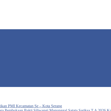
ikan PMI Kecamatan Se – Kota Serang
ra Pembukaan Bakti Siliwangi Manunggal Satata Sariksa T.A 2026 K