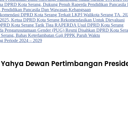
urna DPRD Kota Serang, Dukung Penuh Raperda Pendidikan Pancasil
, Pendidikan Pancasila Dan Wawasan Kebangsaan
ekomendasi DPRD Kota Serang Terkait LKPJ Walikota Serang TA. 202
a 2025, Ketua DPRD Kota Serang Rekomendasikan Untuk Dievaluasi
t, DPRD Kota Serang Tarik Tiga RAPERDA Usul DPRD Kota Serang
da Pengarusutamaan Gender (PUG) Resmi Disahkan DPRD Kota Seran
Serang, Bahas Keterlambatan Gaji PPPK Paruh Waktu
g Periode 2024 – 2029
n Yahya Dewan Pertimbangan Presi