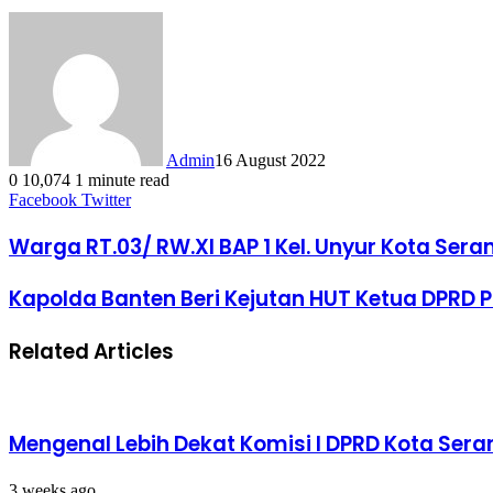
Admin
16 August 2022
0
10,074
1 minute read
LinkedIn
Tumblr
Pinterest
Reddit
VKontakte
Share
Print
Facebook
Twitter
via
Email
Warga RT.03/ RW.XI BAP 1 Kel. Unyur Kota Se
Kapolda Banten Beri Kejutan HUT Ketua DPRD P
Related Articles
Mengenal Lebih Dekat Komisi I DPRD Kota Sera
3 weeks ago