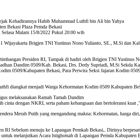
Sejak Kehadirannya Habib Muhammad Luthfi bin Ali bin Yahya
en Bekasi Plaza Pemda Bekasi
 Selasa Malam 15/8/2022 Pukul 20:00 wib
 Wijayakarta Brigjen TNI Yustinus Nono Yulianto, SE., M.Si dan K
bangan Presiden RI, Tampak di hadiri oleh Brigjen TNI Yustinus No
amadhan Dandim 0509/Kab. Bekasi, Drs. Dedy Supriadi, M.Si Sekda Ka
Kodim 0509/Kabupaten Bekasi, Para Perwira Seksi Jajaran Kodim 050
uthfi diangkat menjadi Warga Kehormatan Kodim 0509 Kabupaten Be
ligus melaksanakan Ramah Tamah Dandim
h cinta dengan NKRI, serta paham kebangsaan dan bertoleransi kuat 
ndera Merah Putih yang mengandung makna: Kehormatan, harga diri, p
 RI Sebelum menuju ke Lapangan Pemkab Bekasi,. Dirinya berpesan j
 untuk melanjutkan Acara Istighotsah di Lapangan Pemda Kabupaten B