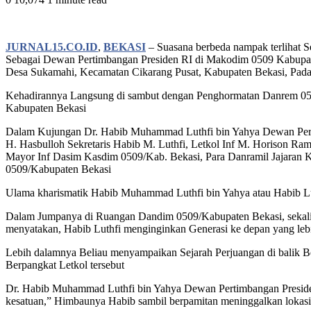
JURNAL15.CO.ID
,
BEKASI
– Suasana berbeda nampak terlihat 
Sebagai Dewan Pertimbangan Presiden RI di Makodim 0509 Kabupat
Desa Sukamahi, Kecamatan Cikarang Pusat, Kabupaten Bekasi, Pada
Kehadirannya Langsung di sambut dengan Penghormatan Danrem 051
Kabupaten Bekasi
Dalam Kujungan Dr. Habib Muhammad Luthfi bin Yahya Dewan Pertim
H. Hasbulloh Sekretaris Habib M. Luthfi, Letkol Inf M. Horison R
Mayor Inf Dasim Kasdim 0509/Kab. Bekasi, Para Danramil Jajaran 
0509/Kabupaten Bekasi
Ulama kharismatik Habib Muhammad Luthfi bin Yahya atau Habib L
Dalam Jumpanya di Ruangan Dandim 0509/Kabupaten Bekasi, seka
menyatakan, Habib Luthfi menginginkan Generasi ke depan yang lebi
Lebih dalamnya Beliau menyampaikan Sejarah Perjuangan di balik Be
Berpangkat Letkol tersebut
Dr. Habib Muhammad Luthfi bin Yahya Dewan Pertimbangan Presiden
kesatuan,” Himbaunya Habib sambil berpamitan meninggalkan lokasi