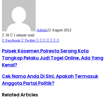
Admin
22 August 2022
39
1 minute read
LinkedIn
Tumblr
Pinterest
Reddit
VKontakte
Share
Print
Facebook
Twitter
via
Email
Polsek Kasemen Polresta Serang Kota
Tangkap Pelaku Judi Togel Online, Ada Yang
Kenal?
Cek Nama Anda Di Sini, Apakah Termasuk
Anggota Partai Politik?
Related Articles