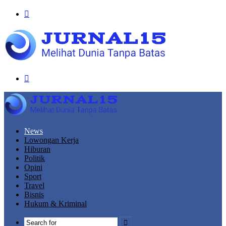
Menu
Search
for
News
Lowongan Kerja
Hiburan
Politik
Opini
Sport
Travel
Bisnis
Hukum & Kriminal