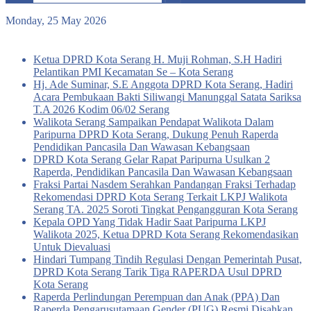
Search
for
Monday, 25 May 2026
Breaking News
Ketua DPRD Kota Serang H. Muji Rohman, S.H Hadiri
Pelantikan PMI Kecamatan Se – Kota Serang
Hj. Ade Suminar, S.E Anggota DPRD Kota Serang, Hadiri
Acara Pembukaan Bakti Siliwangi Manunggal Satata Sariksa
T.A 2026 Kodim 06/02 Serang
Walikota Serang Sampaikan Pendapat Walikota Dalam
Paripurna DPRD Kota Serang, Dukung Penuh Raperda
Pendidikan Pancasila Dan Wawasan Kebangsaan
DPRD Kota Serang Gelar Rapat Paripurna Usulkan 2
Raperda, Pendidikan Pancasila Dan Wawasan Kebangsaan
Fraksi Partai Nasdem Serahkan Pandangan Fraksi Terhadap
Rekomendasi DPRD Kota Serang Terkait LKPJ Walikota
Serang TA. 2025 Soroti Tingkat Pengangguran Kota Serang
Kepala OPD Yang Tidak Hadir Saat Paripurna LKPJ
Walikota 2025, Ketua DPRD Kota Serang Rekomendasikan
Untuk Dievaluasi
Hindari Tumpang Tindih Regulasi Dengan Pemerintah Pusat,
DPRD Kota Serang Tarik Tiga RAPERDA Usul DPRD
Kota Serang
Raperda Perlindungan Perempuan dan Anak (PPA) Dan
Raperda Pengarusutamaan Gender (PUG) Resmi Disahkan