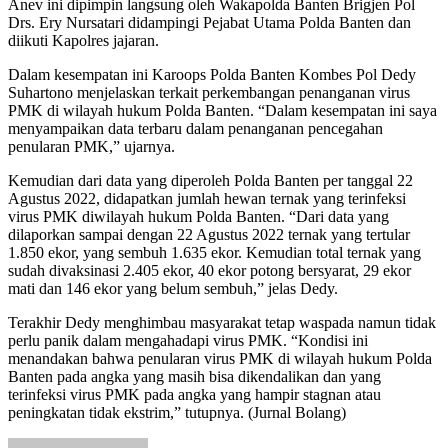
Anev ini dipimpin langsung oleh Wakapolda Banten Brigjen Pol
Drs. Ery Nursatari didampingi Pejabat Utama Polda Banten dan
diikuti Kapolres jajaran.
Dalam kesempatan ini Karoops Polda Banten Kombes Pol Dedy
Suhartono menjelaskan terkait perkembangan penanganan virus
PMK di wilayah hukum Polda Banten. “Dalam kesempatan ini saya
menyampaikan data terbaru dalam penanganan pencegahan
penularan PMK,” ujarnya.
Kemudian dari data yang diperoleh Polda Banten per tanggal 22
Agustus 2022, didapatkan jumlah hewan ternak yang terinfeksi
virus PMK diwilayah hukum Polda Banten. “Dari data yang
dilaporkan sampai dengan 22 Agustus 2022 ternak yang tertular
1.850 ekor, yang sembuh 1.635 ekor. Kemudian total ternak yang
sudah divaksinasi 2.405 ekor, 40 ekor potong bersyarat, 29 ekor
mati dan 146 ekor yang belum sembuh,” jelas Dedy.
Terakhir Dedy menghimbau masyarakat tetap waspada namun tidak
perlu panik dalam mengahadapi virus PMK. “Kondisi ini
menandakan bahwa penularan virus PMK di wilayah hukum Polda
Banten pada angka yang masih bisa dikendalikan dan yang
terinfeksi virus PMK pada angka yang hampir stagnan atau
peningkatan tidak ekstrim,” tutupnya. (Jurnal Bolang)