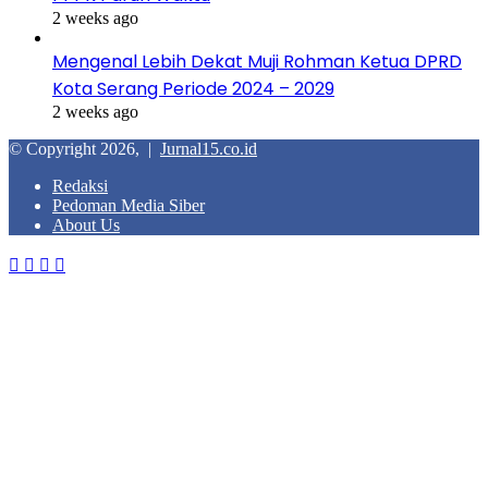
2 weeks ago
Mengenal Lebih Dekat Muji Rohman Ketua DPRD
Kota Serang Periode 2024 – 2029
2 weeks ago
© Copyright 2026, |
Jurnal15.co.id
Redaksi
Pedoman Media Siber
About Us
Facebook
Twitter
WhatsApp
Telegram