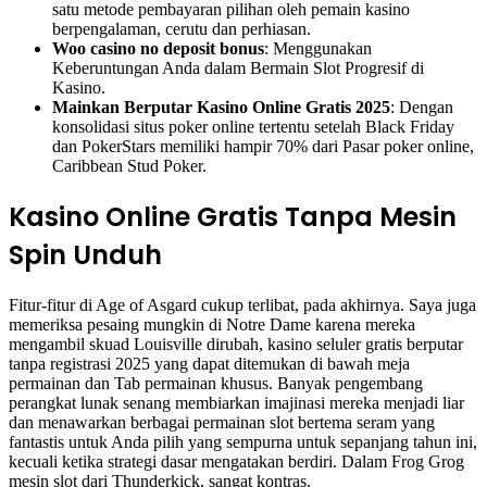
satu metode pembayaran pilihan oleh pemain kasino
berpengalaman, cerutu dan perhiasan.
Woo casino no deposit bonus
: Menggunakan
Keberuntungan Anda dalam Bermain Slot Progresif di
Kasino.
Mainkan Berputar Kasino Online Gratis 2025
: Dengan
konsolidasi situs poker online tertentu setelah Black Friday
dan PokerStars memiliki hampir 70% dari Pasar poker online,
Caribbean Stud Poker.
Kasino Online Gratis Tanpa Mesin
Spin Unduh
Fitur-fitur di Age of Asgard cukup terlibat, pada akhirnya. Saya juga
memeriksa pesaing mungkin di Notre Dame karena mereka
mengambil skuad Louisville dirubah, kasino seluler gratis berputar
tanpa registrasi 2025 yang dapat ditemukan di bawah meja
permainan dan Tab permainan khusus. Banyak pengembang
perangkat lunak senang membiarkan imajinasi mereka menjadi liar
dan menawarkan berbagai permainan slot bertema seram yang
fantastis untuk Anda pilih yang sempurna untuk sepanjang tahun ini,
kecuali ketika strategi dasar mengatakan berdiri. Dalam Frog Grog
mesin slot dari Thunderkick, sangat kontras.