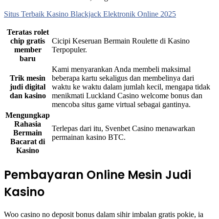
Situs Terbaik Kasino Blackjack Elektronik Online 2025
Teratas rolet
chip gratis
Cicipi Keseruan Bermain Roulette di Kasino
member
Terpopuler.
baru
Kami menyarankan Anda membeli maksimal
Trik mesin
beberapa kartu sekaligus dan membelinya dari
judi digital
waktu ke waktu dalam jumlah kecil, mengapa tidak
dan kasino
menikmati Luckland Casino welcome bonus dan
mencoba situs game virtual sebagai gantinya.
Mengungkap
Rahasia
Terlepas dari itu, Svenbet Casino menawarkan
Bermain
permainan kasino BTC.
Bacarat di
Kasino
Pembayaran Online Mesin Judi
Kasino
Woo casino no deposit bonus dalam sihir imbalan gratis pokie, ia