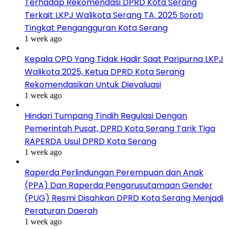
Terhadap Rekomendasi DPRD Kota Serang
Terkait LKPJ Walikota Serang TA. 2025 Soroti
Tingkat Pengangguran Kota Serang
1 week ago
Kepala OPD Yang Tidak Hadir Saat Paripurna LKPJ
Walikota 2025, Ketua DPRD Kota Serang
Rekomendasikan Untuk Dievaluasi
1 week ago
Hindari Tumpang Tindih Regulasi Dengan
Pemerintah Pusat, DPRD Kota Serang Tarik Tiga
RAPERDA Usul DPRD Kota Serang
1 week ago
Raperda Perlindungan Perempuan dan Anak
(PPA) Dan Raperda Pengarusutamaan Gender
(PUG) Resmi Disahkan DPRD Kota Serang Menjadi
Peraturan Daerah
1 week ago