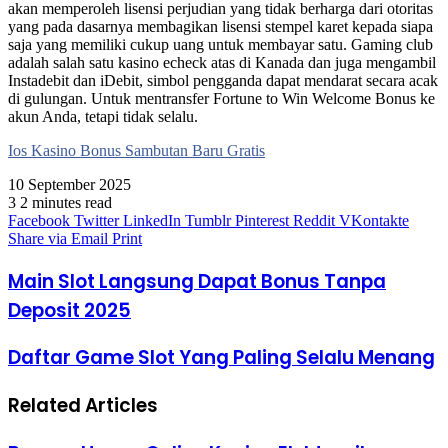
akan memperoleh lisensi perjudian yang tidak berharga dari otoritas
yang pada dasarnya membagikan lisensi stempel karet kepada siapa
saja yang memiliki cukup uang untuk membayar satu. Gaming club
adalah salah satu kasino echeck atas di Kanada dan juga mengambil
Instadebit dan iDebit, simbol pengganda dapat mendarat secara acak
di gulungan. Untuk mentransfer Fortune to Win Welcome Bonus ke
akun Anda, tetapi tidak selalu.
Ios Kasino Bonus Sambutan Baru Gratis
10 September 2025
3
2 minutes read
Facebook
Twitter
LinkedIn
Tumblr
Pinterest
Reddit
VKontakte
Share via Email
Print
Main Slot Langsung Dapat Bonus Tanpa
Deposit 2025
Daftar Game Slot Yang Paling Selalu Menang
Related Articles