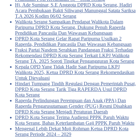
Hj. Ade Suminar, S.E Anggota DPRD Kota Serang, Hadiri
Acara Pembukaan Bakti Siliwangi Manunggal Satata Sariksa
T.A 2026 Kodim 06/02 Serang
Walikota Serang Sampaikan Pendapat Walikota Dalam
Paripurna DPRD Kota Serang, Dukung Penuh Raperda
Pendidikan Pancasila Dan Wawasan Kebangsaan
DPRD Kota Serang Gelar Rapat Paripurna Usulkan 2
Raperda, Pendidikan Pancasila Dan Wawasan Kebangsaan
Fraksi Partai Nasdem Serahkan Pandangan Fraksi Terhadap
Rekomendasi DPRD Kota Serang Terkait LKPJ Walikota
Serang TA. 2025 Soroti Tingkat Pengangguran Kota Serang
Kepala OPD Yang Tidak Hadir Saat Paripurna LKPJ
Walikota 2025, Ketua DPRD Kota Serang Rekomendasikan
Untuk Dievaluasi
Hindari Tumpang Tindih Regulasi Dengan Pemerintah Pusat,
DPRD Kota Serang Tarik Tiga RAPERDA Usul DPRD
Kota Serang
Raperda Perlindungan Perempuan dan Anak (PPA) Dan
Raperda Pengarusutamaan Gender (PUG) Resmi Disahkan
DPRD Kota Serang Menjadi Peraturan Daerah
DPRD Kota Serang Terima Audiensi PPPK Paruh Waktu
Kota Serang, Bahas Keterlambatan Gaji PPPK Paruh Waktu
Mengenal Lebih Dekat Muji Rohman Ketua DPRD Kota
Serang Periode 2024 – 2029