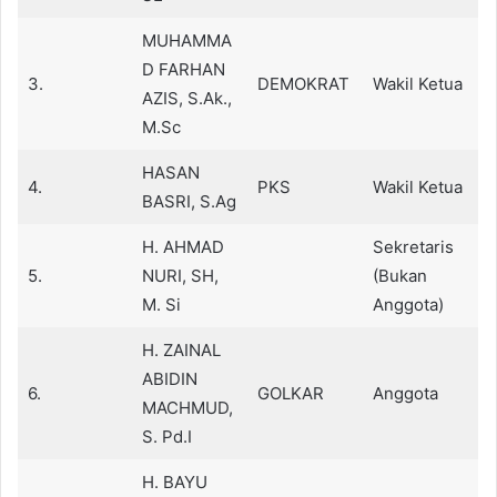
MUHAMMA
D FARHAN
3.
DEMOKRAT
Wakil Ketua
AZIS, S.Ak.,
M.Sc
HASAN
4.
PKS
Wakil Ketua
BASRI, S.Ag
H. AHMAD
Sekretaris
5.
NURI, SH,
(Bukan
M. Si
Anggota)
H. ZAINAL
ABIDIN
6.
GOLKAR
Anggota
MACHMUD,
S. Pd.I
H. BAYU