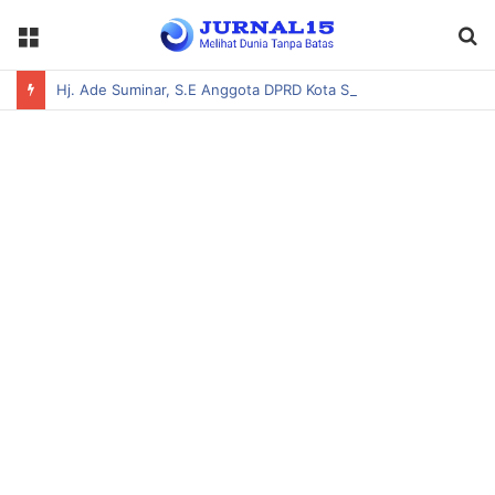
Menu
S
fo
Hj. Ade Suminar, S.E Anggota DPRD Kota Serang, Hadiri Acara Pembukaan Bakti Siliwangi Manunggal Satata Sariksa T.A 2026 Kodim 06/02 Serang