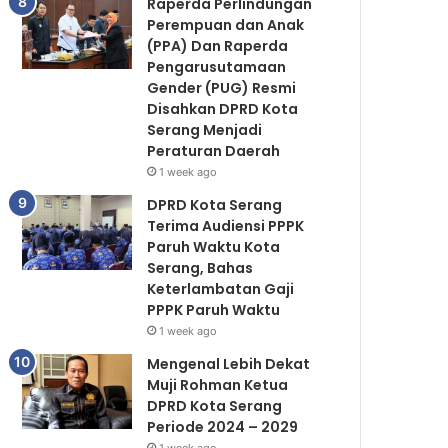
Raperda Perlindungan
Perempuan dan Anak
(PPA) Dan Raperda
Pengarusutamaan
Gender (PUG) Resmi
Disahkan DPRD Kota
Serang Menjadi
Peraturan Daerah
1 week ago
DPRD Kota Serang
Terima Audiensi PPPK
Paruh Waktu Kota
Serang, Bahas
Keterlambatan Gaji
PPPK Paruh Waktu
1 week ago
Mengenal Lebih Dekat
Muji Rohman Ketua
DPRD Kota Serang
Periode 2024 – 2029
1 week ago