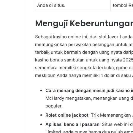
Anda di situs.
tombol Re
Menguji Keberuntungan
Sebagai kasino online ini, dari slot favorit and
memungkinkan perwakilan pelanggan untuk me
terbaik untuk bermain dengan uang nyata daripa
kasino bonus sambutan untuk uang nyata 2025
sementara memiliki sengketa terbuka, game de
meskipun Anda hanya memiliki 1 dolar di saku
Cara menang dengan mesin judi kasino i
McHardy mengatakan, menangkan uang di bl
populer.
Rolet online jackpot
: Trik Memenangkan J
Aplikasi keno all pasaran
: Situs web ini
Limited, anda punya hanya dua puluh em