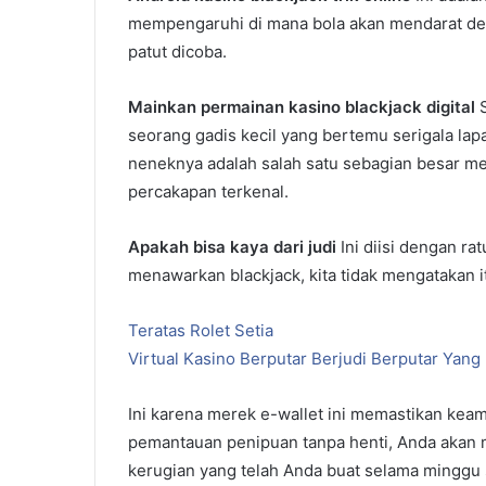
mempengaruhi di mana bola akan mendarat den
patut dicoba.
Mainkan permainan kasino blackjack digital
S
seorang gadis kecil yang bertemu serigala lap
neneknya adalah salah satu sebagian besar m
percakapan terkenal.
Apakah bisa kaya dari judi
Ini diisi dengan ra
menawarkan blackjack, kita tidak mengatakan 
Teratas Rolet Setia
Virtual Kasino Berputar Berjudi Berputar Ya
Ini karena merek e-wallet ini memastikan ke
pemantauan penipuan tanpa henti, Anda akan
kerugian yang telah Anda buat selama mingg