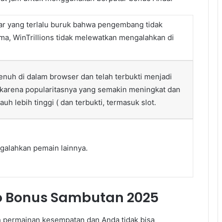
r yang terlalu buruk bahwa pengembang tidak
ma, WinTrillions tidak melewatkan mengalahkan di
enuh di dalam browser dan telah terbukti menjadi
karena popularitasnya yang semakin meningkat dan
h lebih tinggi ( dan terbukti, termasuk slot.
ngalahkan pemain lainnya.
o Bonus Sambutan 2025
h permainan kesempatan dan Anda tidak bisa