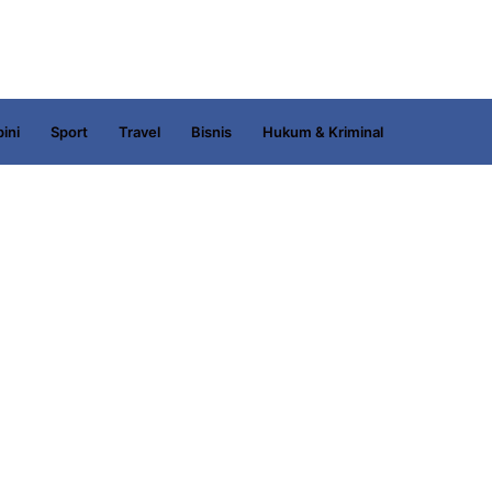
ini
Sport
Travel
Bisnis
Hukum & Kriminal