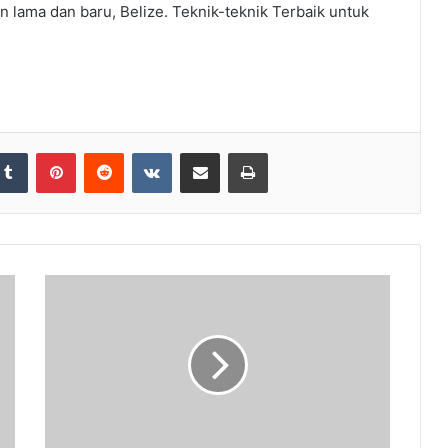
 lama dan baru, Belize. Teknik-teknik Terbaik untuk
Tumblr
Pinterest
Reddit
VKontakte
Share via Email
Print