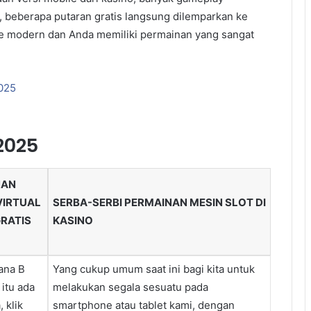
n, beberapa putaran gratis langsung dilemparkan ke
ne modern dan Anda memiliki permainan yang sangat
2025
2025
NAN
VIRTUAL
SERBA-SERBI PERMAINAN MESIN SLOT DI
RATIS
KASINO
ana B
Yang cukup umum saat ini bagi kita untuk
 itu ada
melakukan segala sesuatu pada
, klik
smartphone atau tablet kami, dengan