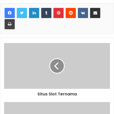
LinkedIn
Tumblr
Pinterest
Reddit
VKontakte
Share via Email
Print
Situs Slot Ternama