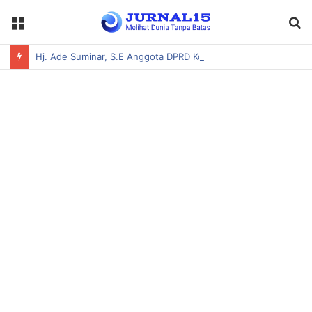
Menu
S
fo
Hj. Ade Suminar, S.E Anggota DPRD Kota Serang, Hadiri Acara Pembukaan Bakti Siliwangi Manunggal Satata Sariksa T.A 2026 Kodim 06/02 Serang