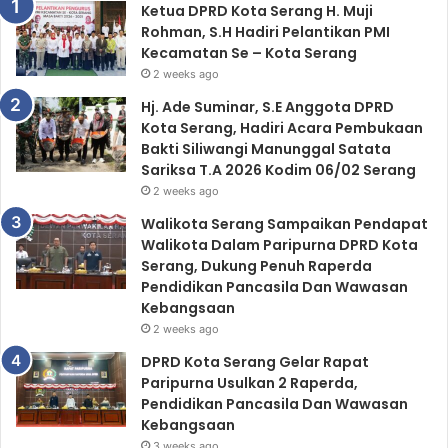
Ketua DPRD Kota Serang H. Muji
o
Rohman, S.H Hadiri Pelantikan PMI
r
Kecamatan Se – Kota Serang
:
2 weeks ago
Hj. Ade Suminar, S.E Anggota DPRD
Kota Serang, Hadiri Acara Pembukaan
Bakti Siliwangi Manunggal Satata
Sariksa T.A 2026 Kodim 06/02 Serang
2 weeks ago
Walikota Serang Sampaikan Pendapat
Walikota Dalam Paripurna DPRD Kota
Serang, Dukung Penuh Raperda
Pendidikan Pancasila Dan Wawasan
Kebangsaan
2 weeks ago
DPRD Kota Serang Gelar Rapat
Paripurna Usulkan 2 Raperda,
Pendidikan Pancasila Dan Wawasan
Kebangsaan
3 weeks ago