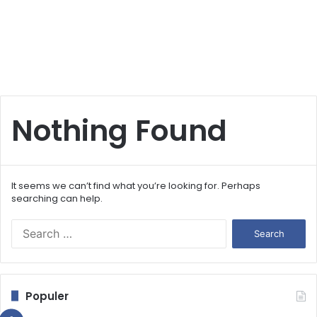
Nothing Found
It seems we can’t find what you’re looking for. Perhaps
searching can help.
S
e
a
r
c
Populer
h
f