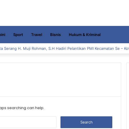
ini
Sport
Travel
Bisnis
Hukum & Kriminal
a Serang H. Muji Rohman, S.H Hadiri Pelantikan PMI Kecamatan Se – Ko
haps searching can help.
S
e