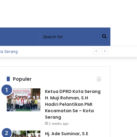
Search
ta Serang
for
Populer
Ketua DPRD Kota Serang
H. Muji Rohman, S.H
Hadiri Pelantikan PMI
Kecamatan Se – Kota
Serang
2 weeks ago
Hj. Ade Suminar, S.E