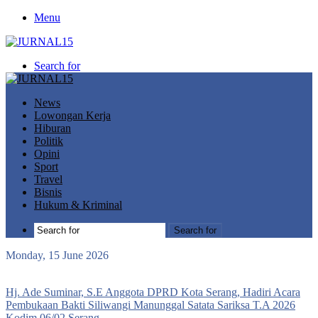
Menu
Search for
News
Lowongan Kerja
Hiburan
Politik
Opini
Sport
Travel
Bisnis
Hukum & Kriminal
Search for
Monday, 15 June 2026
Breaking News
Hj. Ade Suminar, S.E Anggota DPRD Kota Serang, Hadiri Acara
Pembukaan Bakti Siliwangi Manunggal Satata Sariksa T.A 2026
Kodim 06/02 Serang