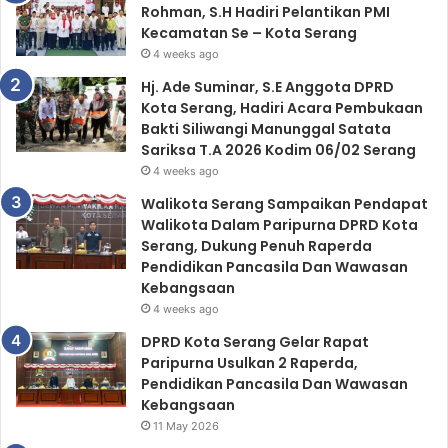
Rohman, S.H Hadiri Pelantikan PMI
r
Kecamatan Se – Kota Serang
:
4 weeks ago
Hj. Ade Suminar, S.E Anggota DPRD
Kota Serang, Hadiri Acara Pembukaan
Bakti Siliwangi Manunggal Satata
Sariksa T.A 2026 Kodim 06/02 Serang
4 weeks ago
Walikota Serang Sampaikan Pendapat
Walikota Dalam Paripurna DPRD Kota
Serang, Dukung Penuh Raperda
Pendidikan Pancasila Dan Wawasan
Kebangsaan
4 weeks ago
DPRD Kota Serang Gelar Rapat
Paripurna Usulkan 2 Raperda,
Pendidikan Pancasila Dan Wawasan
Kebangsaan
11 May 2026