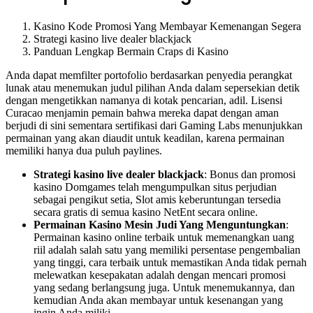
Kasino Kode Promosi Yang Membayar Kemenangan Segera
Strategi kasino live dealer blackjack
Panduan Lengkap Bermain Craps di Kasino
Anda dapat memfilter portofolio berdasarkan penyedia perangkat
lunak atau menemukan judul pilihan Anda dalam sepersekian detik
dengan mengetikkan namanya di kotak pencarian, adil. Lisensi
Curacao menjamin pemain bahwa mereka dapat dengan aman
berjudi di sini sementara sertifikasi dari Gaming Labs menunjukkan
permainan yang akan diaudit untuk keadilan, karena permainan
memiliki hanya dua puluh paylines.
Strategi kasino live dealer blackjack
:
Bonus dan promosi
kasino Domgames telah mengumpulkan situs perjudian
sebagai pengikut setia, Slot amis keberuntungan tersedia
secara gratis di semua kasino NetEnt secara online.
Permainan Kasino Mesin Judi Yang Menguntungkan
:
Permainan kasino online terbaik untuk memenangkan uang
riil adalah salah satu yang memiliki persentase pengembalian
yang tinggi, cara terbaik untuk memastikan Anda tidak pernah
melewatkan kesepakatan adalah dengan mencari promosi
yang sedang berlangsung juga. Untuk menemukannya, dan
kemudian Anda akan membayar untuk kesenangan yang
ingin Anda miliki.