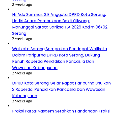
2 weeks ago
Hj. Ade Suminar, S.E Anggota DPRD Kota Serang,
Hadiri Acara Pembukaan Bakti Siliwangi
Manunggal Satata Sariksa T.A 2026 Kodim 06/02
Serang
2 weeks ago
Walikota Serang Sampaikan Pendapat Walikota
Dalam Paripurna DPRD Kota Serang, Dukung
Penuh Raperda Pendidikan Pancasila Dan
Wawasan Kebangsaan
2 weeks ago
DPRD Kota Serang Gelar Rapat Paripurna Usulkan
2 Raperda, Pendidikan Pancasila Dan Wawasan
Kebangsaan
3 weeks ago
Fraksi Partai Nasdem Serahkan Pandangan Fraksi