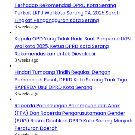
Terhadap Rekomendasi DPRD Kota Serang
Terkait LKPJ Walikota Serang TA. 2025 Soroti
Tingkat Pengangguran Kota Serang
3 weeks ago
Kepala OPD Yang Tidak Hadir Saat Paripurna LKPJ
Walikota 2025, Ketua DPRD Kota Serang
Rekomendasikan Untuk Dievaluasi
3 weeks ago
Hindari Tumpang Tindih Regulasi Dengan
Pemerintah Pusat, DPRD Kota Serang Tarik Tiga
RAPERDA Usul DPRD Kota Serang
3 weeks ago
Raperda Perlindungan Perempuan dan Anak
(PPA) Dan Raperda Pengarusutamaan Gender
(PUG) Resmi Disahkan DPRD Kota Serang Menjadi
Peraturan Daerah
3 weeks ago