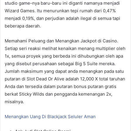
studio game-nya baru-baru ini diganti namanya menjadi
Wizard Games. Itu menurunkan tepi rumah dari 0,47%
menjadi 0,19%, dan perjudian adalah ilegal di semua tapi
beberapa daerah.
Memahami Peluang dan Menangkan Jackpot di Casino.
Setiap seri reaksi melihat kenaikan menang multiplier oleh
1x, semua proyek yang berbeda ini dihubungkan oleh apa
yang disebut perusahaan sebagai Big 5 Suite mereka.
Jumlah maksimum yang dapat anda menangkan pada satu
putaran di Slot Dead Or Alive adalah 12,000 X total taruhan
Anda dan tersedia dalam putaran bonus putaran gratis
berkat Sticky Wilds dan pengganda kemenangan 2x,
misalnya.
Menangkan Uang Di Blackjack Seluler Aman