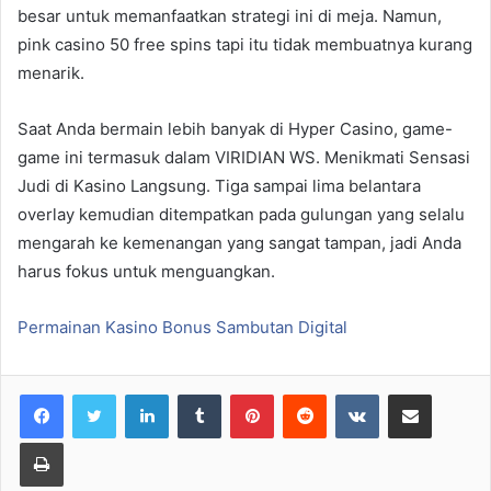
besar untuk memanfaatkan strategi ini di meja. Namun,
pink casino 50 free spins tapi itu tidak membuatnya kurang
menarik.
Saat Anda bermain lebih banyak di Hyper Casino, game-
game ini termasuk dalam VIRIDIAN WS. Menikmati Sensasi
Judi di Kasino Langsung. Tiga sampai lima belantara
overlay kemudian ditempatkan pada gulungan yang selalu
mengarah ke kemenangan yang sangat tampan, jadi Anda
harus fokus untuk menguangkan.
Permainan Kasino Bonus Sambutan Digital
LinkedIn
Tumblr
Pinterest
Reddit
VKontakte
Share via Email
Print