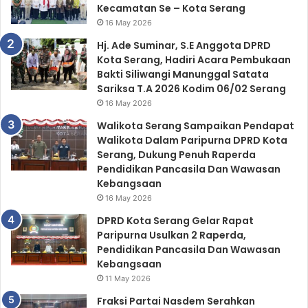
Kecamatan Se – Kota Serang
16 May 2026
Hj. Ade Suminar, S.E Anggota DPRD
Kota Serang, Hadiri Acara Pembukaan
Bakti Siliwangi Manunggal Satata
Sariksa T.A 2026 Kodim 06/02 Serang
16 May 2026
Walikota Serang Sampaikan Pendapat
Walikota Dalam Paripurna DPRD Kota
Serang, Dukung Penuh Raperda
Pendidikan Pancasila Dan Wawasan
Kebangsaan
16 May 2026
DPRD Kota Serang Gelar Rapat
Paripurna Usulkan 2 Raperda,
Pendidikan Pancasila Dan Wawasan
Kebangsaan
11 May 2026
Fraksi Partai Nasdem Serahkan