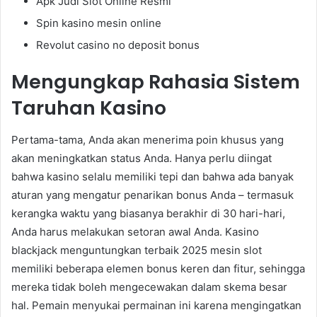
Apk Judi Slot Online Resmi
Spin kasino mesin online
Revolut casino no deposit bonus
Mengungkap Rahasia Sistem
Taruhan Kasino
Pertama-tama, Anda akan menerima poin khusus yang
akan meningkatkan status Anda. Hanya perlu diingat
bahwa kasino selalu memiliki tepi dan bahwa ada banyak
aturan yang mengatur penarikan bonus Anda – termasuk
kerangka waktu yang biasanya berakhir di 30 hari-hari,
Anda harus melakukan setoran awal Anda. Kasino
blackjack menguntungkan terbaik 2025 mesin slot
memiliki beberapa elemen bonus keren dan fitur, sehingga
mereka tidak boleh mengecewakan dalam skema besar
hal. Pemain menyukai permainan ini karena mengingatkan