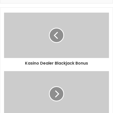
Kasino Dealer Blackjack Bonus