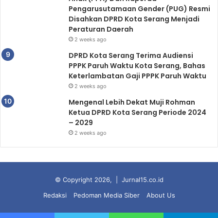
Pengarusutamaan Gender (PUG) Resmi
Disahkan DPRD Kota Serang Menjadi
Peraturan Daerah
2 weeks ago
DPRD Kota Serang Terima Audiensi
PPPK Paruh Waktu Kota Serang, Bahas
Keterlambatan Gaji PPPK Paruh Waktu
2 weeks ago
Mengenal Lebih Dekat Muji Rohman
Ketua DPRD Kota Serang Periode 2024
– 2029
2 weeks ago
© Copyright 2026, |
Jurnal15.co.id
Redaksi
Pedoman Media Siber
About Us