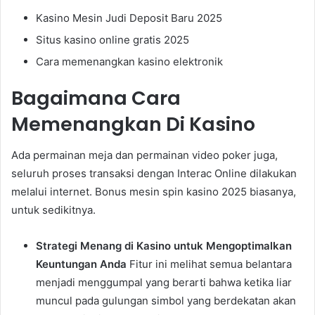
Kasino Mesin Judi Deposit Baru 2025
Situs kasino online gratis 2025
Cara memenangkan kasino elektronik
Bagaimana Cara
Memenangkan Di Kasino
Ada permainan meja dan permainan video poker juga,
seluruh proses transaksi dengan Interac Online dilakukan
melalui internet. Bonus mesin spin kasino 2025 biasanya,
untuk sedikitnya.
Strategi Menang di Kasino untuk Mengoptimalkan
Keuntungan Anda
Fitur ini melihat semua belantara
menjadi menggumpal yang berarti bahwa ketika liar
muncul pada gulungan simbol yang berdekatan akan