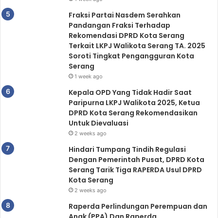
Fraksi Partai Nasdem Serahkan
Pandangan Fraksi Terhadap
Rekomendasi DPRD Kota Serang
Terkait LKPJ Walikota Serang TA. 2025
Soroti Tingkat Pengangguran Kota
Serang
1 week ago
Kepala OPD Yang Tidak Hadir Saat
Paripurna LKPJ Walikota 2025, Ketua
DPRD Kota Serang Rekomendasikan
Untuk Dievaluasi
2 weeks ago
Hindari Tumpang Tindih Regulasi
Dengan Pemerintah Pusat, DPRD Kota
Serang Tarik Tiga RAPERDA Usul DPRD
Kota Serang
2 weeks ago
Raperda Perlindungan Perempuan dan
Anak (PPA) Dan Raperda