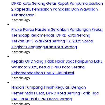
DPRD Kota Serang Gelar Rapat Paripurna Usulkan
2 Raperda, Pendidikan Pancasila Dan Wawasan
Kebangsaan
2 weeks ago
Fraksi Partai Nasdem Serahkan Pandangan Fraksi
Terhadap Rekomendasi DPRD Kota Serang
Terkait LKPJ Walikota Serang TA. 2025 Soroti
Tingkat Pengangguran Kota Serang
2 weeks ago
Kepala OPD Yang Tidak Hadir Saat Paripurna LKPJ
Walikota 2025, Ketua DPRD Kota Serang
Rekomendasikan Untuk Dievaluasi
2 weeks ago
Hindari Tumpang Tindih Regulasi Dengan
Pemerintah Pusat, DPRD Kota Serang Tarik Tiga
RAPERDA Usul DPRD Kota Serang
2 weeks ago