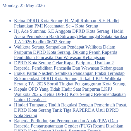
Monday, 25 May 2026
Breaking News
Ketua DPRD Kota Serang H. Muji Rohman, S.H Hadiri
Pelantikan PMI Kecamatan Se – Kota Serang
Hj. Ade Suminar, S.E Anggota DPRD Kota Serang, Hadiri
Acara Pembukaan Bakti Siliwangi Manunggal Satata Sariksa
T.A 2026 Kodim 06/02 Serang
Walikota Serang Sampaikan Pendapat Walikota Dalam
Paripurna DPRD Kota Serang, Dukung Penuh Raperda
Pendidikan Pancasila Dan Wawasan Kebangsaan
DPRD Kota Serang Gelar Rapat Paripurna Usulkan 2
Raperda, Pendidikan Pancasila Dan Wawasan Kebangsaan
Fraksi Partai Nasdem Serahkan Pandangan Fraksi Terhadap
Rekomendasi DPRD Kota Serang Terkait LKPJ Walikota
Serang TA. 2025 Soroti Tingkat Pengangguran Kota Serang
Kepala OPD Yang Tidak Hadir Saat Paripurna LKPJ
Walikota 2025, Ketua DPRD Kota Serang Rekomendasikan
Untuk Dievaluasi
Hindari Tumpang Tindih Regulasi Dengan Pemerintah Pusat,
DPRD Kota Serang Tarik Tiga RAPERDA Usul DPRD
Kota Serang
Raperda Perlindungan Perempuan dan Anak (PPA) Dan
Raperda Pengarusutamaan Gender (PUG) Resmi Disahkan