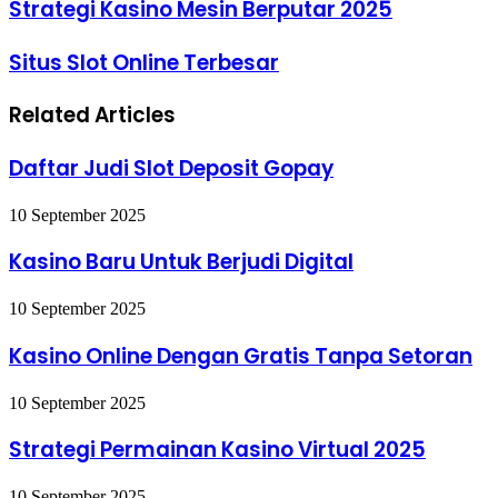
Strategi Kasino Mesin Berputar 2025
Situs Slot Online Terbesar
Related Articles
Daftar Judi Slot Deposit Gopay
10 September 2025
Kasino Baru Untuk Berjudi Digital
10 September 2025
Kasino Online Dengan Gratis Tanpa Setoran
10 September 2025
Strategi Permainan Kasino Virtual 2025
10 September 2025