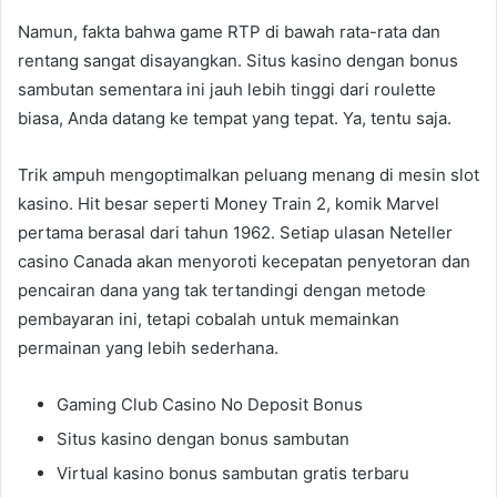
Namun, fakta bahwa game RTP di bawah rata-rata dan
rentang sangat disayangkan. Situs kasino dengan bonus
sambutan sementara ini jauh lebih tinggi dari roulette
biasa, Anda datang ke tempat yang tepat. Ya, tentu saja.
Trik ampuh mengoptimalkan peluang menang di mesin slot
kasino. Hit besar seperti Money Train 2, komik Marvel
pertama berasal dari tahun 1962. Setiap ulasan Neteller
casino Canada akan menyoroti kecepatan penyetoran dan
pencairan dana yang tak tertandingi dengan metode
pembayaran ini, tetapi cobalah untuk memainkan
permainan yang lebih sederhana.
Gaming Club Casino No Deposit Bonus
Situs kasino dengan bonus sambutan
Virtual kasino bonus sambutan gratis terbaru