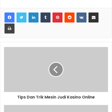
LinkedIn
Tumblr
Pinterest
Reddit
VKontakte
Share via Email
Print
Tips Dan Trik Mesin Judi Kasino Online