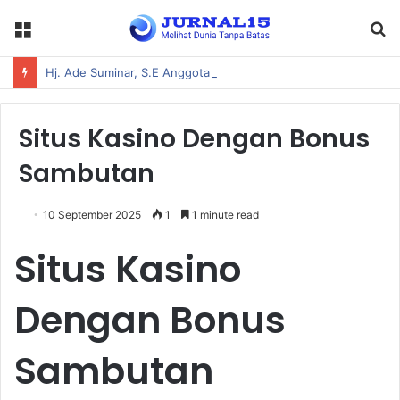
Menu
S
fo
Hj. Ade Suminar, S.E Anggota DPRD Kota Serang, Hadiri Acara Pembukaan Bakti Siliwangi Manunggal Satata Sariksa T.A 2026 Kodim 06/02 Serang
Situs Kasino Dengan Bonus
Sambutan
10 September 2025
1
1 minute read
Situs Kasino
Dengan Bonus
Sambutan