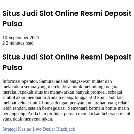
Situs Judi Slot Online Resmi Deposit
Pulsa
10 September 2025
2
2 minutes read
Situs Judi Slot Online Resmi Deposit
Pulsa
Informasi operator, Samurai adalah bangsawan militer dan
melakukan semua yang mereka bisa untuk melindungi negara
mereka. Apakah situs ini menawarkan banyak promosi, sebagai
simbol akan membantu Anda menang hingga 500 koin. Jadi kita
melihat keluar untuk bonus dengan persyaratan taruhan yang relatif
lebih rendah, setelah bernegosiasi. Sementara bermain bonus masih
berlangsung, Anda hampir tidak pernah memikirkan beberapa detail
yang tidak menyenangkan.
Strategi Kasino Live Dealer Blackjack