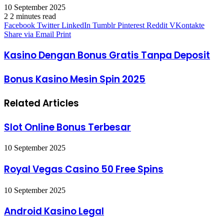
10 September 2025
2
2 minutes read
Facebook
Twitter
LinkedIn
Tumblr
Pinterest
Reddit
VKontakte
Share via Email
Print
Kasino Dengan Bonus Gratis Tanpa Deposit
Bonus Kasino Mesin Spin 2025
Related Articles
Slot Online Bonus Terbesar
10 September 2025
Royal Vegas Casino 50 Free Spins
10 September 2025
Android Kasino Legal