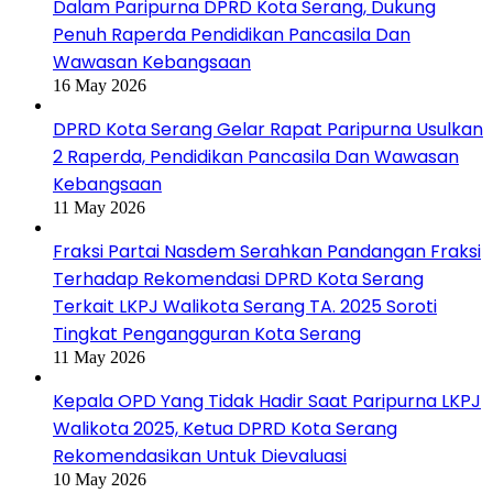
Dalam Paripurna DPRD Kota Serang, Dukung
Penuh Raperda Pendidikan Pancasila Dan
Wawasan Kebangsaan
16 May 2026
DPRD Kota Serang Gelar Rapat Paripurna Usulkan
2 Raperda, Pendidikan Pancasila Dan Wawasan
Kebangsaan
11 May 2026
Fraksi Partai Nasdem Serahkan Pandangan Fraksi
Terhadap Rekomendasi DPRD Kota Serang
Terkait LKPJ Walikota Serang TA. 2025 Soroti
Tingkat Pengangguran Kota Serang
11 May 2026
Kepala OPD Yang Tidak Hadir Saat Paripurna LKPJ
Walikota 2025, Ketua DPRD Kota Serang
Rekomendasikan Untuk Dievaluasi
10 May 2026