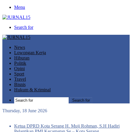
Menu
Search for
News
Lowongan Kerja
Hiburan
Politik
Opini
Sport
Travel
Bisnis
Hukum & Kriminal
Search for
Thursday, 18 June 2026
Breaking News
Ketua DPRD Kota Serang H. Muji Rohman, S.H Hadiri
Pelantikan PMI Kecamatan Se – Kota Serang