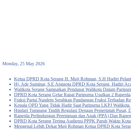
Monday, 25 May 2026
Breaking News
Ketua DPRD Kota Serang H. Muji Rohman, S.H Hadiri Pelant
Hj. Ade Suminar, S.E Anggota DPRD Kota Serang, Hadiri Aca
Walikota Serang Sampaikan Pendapat Walikota Dalam Parip
DPRD Kota Serang Gelar Rapat Paripurna Usulkan 2 Raperda
Fraksi Partai Nasdem Serahkan Pandangan Fraksi Terhadap R
Kepala OPD Yang Tidak Hadir Saat Paripurna LKPJ Walikot
Hindari Tumpang Tindih Regulasi Dengan Pemerintah Pusa
Raperda Perlindungan Perempuan dan Anak (PPA) Dan Raper
DPRD Kota Serang Terima Audiensi PPPK Paruh Waktu Kota 
Mengenal Lebih Dekat Muji Rohman Ketua DPRD Kota Seran