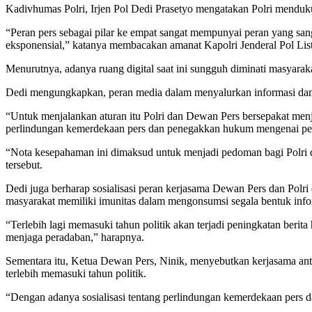
Kadivhumas Polri, Irjen Pol Dedi Prasetyo mengatakan Polri mendu
“Peran pers sebagai pilar ke empat sangat mempunyai peran yang sang
eksponensial,” katanya membacakan amanat Kapolri Jenderal Pol Lis
Menurutnya, adanya ruang digital saat ini sungguh diminati masyarak
Dedi mengungkapkan, peran media dalam menyalurkan informasi dan me
“Untuk menjalankan aturan itu Polri dan Dewan Pers bersepakat me
perlindungan kemerdekaan pers dan penegakkan hukum mengenai pe
“Nota kesepahaman ini dimaksud untuk menjadi pedoman bagi Polri d
tersebut.
Dedi juga berharap sosialisasi peran kerjasama Dewan Pers dan Polri
masyarakat memiliki imunitas dalam mengonsumsi segala bentuk info
“Terlebih lagi memasuki tahun politik akan terjadi peningkatan berit
menjaga peradaban,” harapnya.
Sementara itu, Ketua Dewan Pers, Ninik, menyebutkan kerjasama an
terlebih memasuki tahun politik.
“Dengan adanya sosialisasi tentang perlindungan kemerdekaan pers d