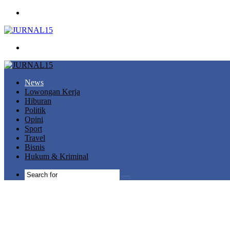
Menu
Search
for
News
Lowongan Kerja
Hiburan
Politik
Opini
Sport
Travel
Bisnis
Hukum & Kriminal
Search
for