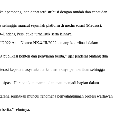
rkait pembangunan dapat terdistribusi dengan mudah dan cepat dan
a sehingga muncul sejumlah platform di media sosial (Medsos).
dang Pers, etika jurnalistik serta lainnya.
II/2022 Atau Nomor NK/4/III/2022 tentang koordinasi dalam
blikasi konten dan penyiaran berita,” ujar jenderal bintang dua
iterasi kepada masyarakat terkait maraknya pemberitaan sehingga
iantisipasi. Harapan kita mampu dan mau menjadi bagian dalam
karena seringkali muncul fenomena penyalahgunaan profesi wartawan
berita,” sebutnya.