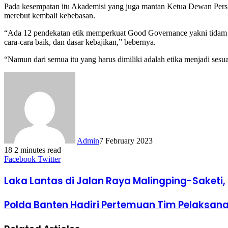
Pada kesempatan itu Akademisi yang juga mantan Ketua Dewan Pers
merebut kembali kebebasan.
“Ada 12 pendekatan etik memperkuat Good Governance yakni tidam meme
cara-cara baik, dan dasar kebajikan,” bebernya.
“Namun dari semua itu yang harus dimiliki adalah etika menjadi sesu
Admin
7 February 2023
18
2 minutes read
LinkedIn
Tumblr
Pinterest
Reddit
VKontakte
Share
Print
Facebook
Twitter
via
Email
Laka Lantas di Jalan Raya Malingping-Saketi, 
Polda Banten Hadiri Pertemuan Tim Pelaksan