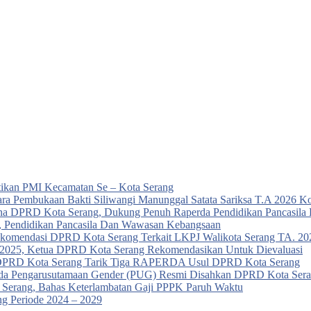
ikan PMI Kecamatan Se – Kota Serang
ra Pembukaan Bakti Siliwangi Manunggal Satata Sariksa T.A 2026 K
urna DPRD Kota Serang, Dukung Penuh Raperda Pendidikan Pancasil
, Pendidikan Pancasila Dan Wawasan Kebangsaan
ekomendasi DPRD Kota Serang Terkait LKPJ Walikota Serang TA. 202
a 2025, Ketua DPRD Kota Serang Rekomendasikan Untuk Dievaluasi
t, DPRD Kota Serang Tarik Tiga RAPERDA Usul DPRD Kota Serang
da Pengarusutamaan Gender (PUG) Resmi Disahkan DPRD Kota Seran
Serang, Bahas Keterlambatan Gaji PPPK Paruh Waktu
g Periode 2024 – 2029