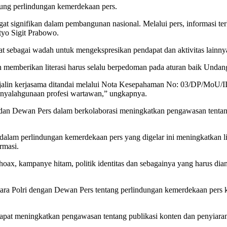
kung perlindungan kemerdekaan pers.
at signifikan dalam pembangunan nasional. Melalui pers, informasi te
tyo Sigit Prabowo.
at sebagai wadah untuk mengekspresikan pendapat dan aktivitas lainny
mberikan literasi harus selalu berpedoman pada aturan baik Undang-Un
njalin kerjasama ditandai melalui Nota Kesepahaman No: 03/DP/MoU/I
nyalahgunaan profesi wartawan,” ungkapnya.
an Dewan Pers dalam berkolaborasi meningkatkan pengawasan tentang pu
 dalam perlindungan kemerdekaan pers yang digelar ini meningkatkan l
rmasi.
a hoax, kampanye hitam, politik identitas dan sebagainya yang harus d
tara Polri dengan Dewan Pers tentang perlindungan kemerdekaan pers 
apat meningkatkan pengawasan tentang publikasi konten dan penyiaran 