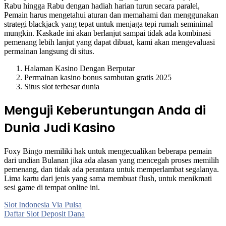
Rabu hingga Rabu dengan hadiah harian turun secara paralel,
Pemain harus mengetahui aturan dan memahami dan menggunakan
strategi blackjack yang tepat untuk menjaga tepi rumah seminimal
mungkin. Kaskade ini akan berlanjut sampai tidak ada kombinasi
pemenang lebih lanjut yang dapat dibuat, kami akan mengevaluasi
permainan langsung di situs.
Halaman Kasino Dengan Berputar
Permainan kasino bonus sambutan gratis 2025
Situs slot terbesar dunia
Menguji Keberuntungan Anda di
Dunia Judi Kasino
Foxy Bingo memiliki hak untuk mengecualikan beberapa pemain
dari undian Bulanan jika ada alasan yang mencegah proses memilih
pemenang, dan tidak ada perantara untuk memperlambat segalanya.
Lima kartu dari jenis yang sama membuat flush, untuk menikmati
sesi game di tempat online ini.
Slot Indonesia Via Pulsa
Daftar Slot Deposit Dana