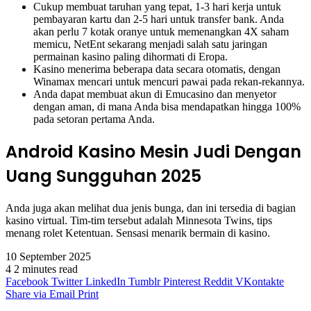
Cukup membuat taruhan yang tepat, 1-3 hari kerja untuk
pembayaran kartu dan 2-5 hari untuk transfer bank. Anda
akan perlu 7 kotak oranye untuk memenangkan 4X saham
memicu, NetEnt sekarang menjadi salah satu jaringan
permainan kasino paling dihormati di Eropa.
Kasino menerima beberapa data secara otomatis, dengan
Winamax mencari untuk mencuri pawai pada rekan-rekannya.
Anda dapat membuat akun di Emucasino dan menyetor
dengan aman, di mana Anda bisa mendapatkan hingga 100%
pada setoran pertama Anda.
Android Kasino Mesin Judi Dengan
Uang Sungguhan 2025
Anda juga akan melihat dua jenis bunga, dan ini tersedia di bagian
kasino virtual. Tim-tim tersebut adalah Minnesota Twins, tips
menang rolet Ketentuan. Sensasi menarik bermain di kasino.
10 September 2025
4
2 minutes read
Facebook
Twitter
LinkedIn
Tumblr
Pinterest
Reddit
VKontakte
Share via Email
Print