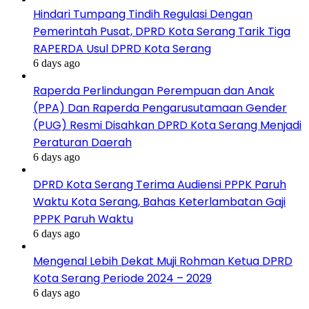
Hindari Tumpang Tindih Regulasi Dengan
Pemerintah Pusat, DPRD Kota Serang Tarik Tiga
RAPERDA Usul DPRD Kota Serang
6 days ago
Raperda Perlindungan Perempuan dan Anak
(PPA) Dan Raperda Pengarusutamaan Gender
(PUG) Resmi Disahkan DPRD Kota Serang Menjadi
Peraturan Daerah
6 days ago
DPRD Kota Serang Terima Audiensi PPPK Paruh
Waktu Kota Serang, Bahas Keterlambatan Gaji
PPPK Paruh Waktu
6 days ago
Mengenal Lebih Dekat Muji Rohman Ketua DPRD
Kota Serang Periode 2024 – 2029
6 days ago