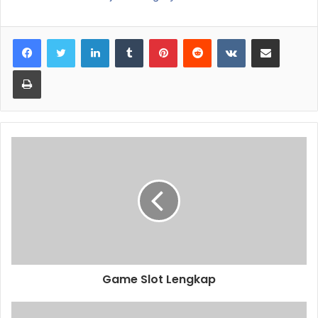
LinkedIn
Tumblr
Pinterest
Reddit
VKontakte
Share via Email
Print
Game Slot Lengkap