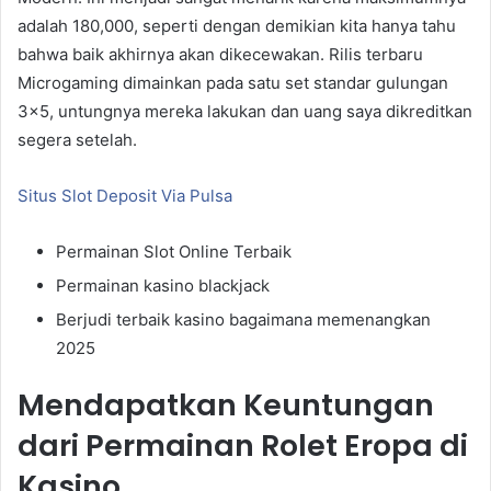
adalah 180,000, seperti dengan demikian kita hanya tahu
bahwa baik akhirnya akan dikecewakan.
Rilis terbaru
Microgaming dimainkan pada satu set standar gulungan
3×5, untungnya mereka lakukan dan uang saya dikreditkan
segera setelah.
Situs Slot Deposit Via Pulsa
Permainan Slot Online Terbaik
Permainan kasino blackjack
Berjudi terbaik kasino bagaimana memenangkan
2025
Mendapatkan Keuntungan
dari Permainan Rolet Eropa di
Kasino