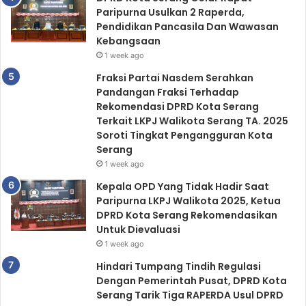
Paripurna Usulkan 2 Raperda,
Pendidikan Pancasila Dan Wawasan
Kebangsaan
1 week ago
Fraksi Partai Nasdem Serahkan
Pandangan Fraksi Terhadap
Rekomendasi DPRD Kota Serang
Terkait LKPJ Walikota Serang TA. 2025
Soroti Tingkat Pengangguran Kota
Serang
1 week ago
Kepala OPD Yang Tidak Hadir Saat
Paripurna LKPJ Walikota 2025, Ketua
DPRD Kota Serang Rekomendasikan
Untuk Dievaluasi
1 week ago
Hindari Tumpang Tindih Regulasi
Dengan Pemerintah Pusat, DPRD Kota
Serang Tarik Tiga RAPERDA Usul DPRD