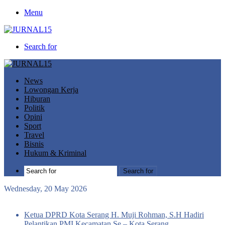
Menu
Search for
News
Lowongan Kerja
Hiburan
Politik
Opini
Sport
Travel
Bisnis
Hukum & Kriminal
Search for
Wednesday, 20 May 2026
Breaking News
Ketua DPRD Kota Serang H. Muji Rohman, S.H Hadiri
Pelantikan PMI Kecamatan Se – Kota Serang