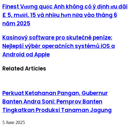
Finest Vương quốc Anh không có ý định ưu đãi
£ 5, mười, 15 và nhiều hơn nữa vào tháng 6
năm 2025
Kasinový software pro skutečné peníze:
Nejlepší výběr operačních systémů iOS a
Android od Apple
Related Articles
Perkuat Ketahanan Pangan, Gubernur
Banten Andra Soni: Pemprov Banten
Tingkatkan Produksi Tanaman Jagung
5 June 2025