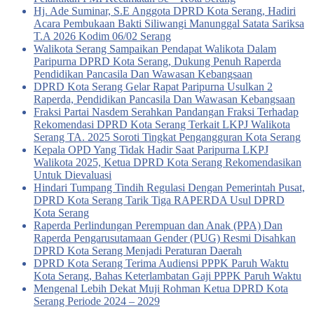
Hj. Ade Suminar, S.E Anggota DPRD Kota Serang, Hadiri
Acara Pembukaan Bakti Siliwangi Manunggal Satata Sariksa
T.A 2026 Kodim 06/02 Serang
Walikota Serang Sampaikan Pendapat Walikota Dalam
Paripurna DPRD Kota Serang, Dukung Penuh Raperda
Pendidikan Pancasila Dan Wawasan Kebangsaan
DPRD Kota Serang Gelar Rapat Paripurna Usulkan 2
Raperda, Pendidikan Pancasila Dan Wawasan Kebangsaan
Fraksi Partai Nasdem Serahkan Pandangan Fraksi Terhadap
Rekomendasi DPRD Kota Serang Terkait LKPJ Walikota
Serang TA. 2025 Soroti Tingkat Pengangguran Kota Serang
Kepala OPD Yang Tidak Hadir Saat Paripurna LKPJ
Walikota 2025, Ketua DPRD Kota Serang Rekomendasikan
Untuk Dievaluasi
Hindari Tumpang Tindih Regulasi Dengan Pemerintah Pusat,
DPRD Kota Serang Tarik Tiga RAPERDA Usul DPRD
Kota Serang
Raperda Perlindungan Perempuan dan Anak (PPA) Dan
Raperda Pengarusutamaan Gender (PUG) Resmi Disahkan
DPRD Kota Serang Menjadi Peraturan Daerah
DPRD Kota Serang Terima Audiensi PPPK Paruh Waktu
Kota Serang, Bahas Keterlambatan Gaji PPPK Paruh Waktu
Mengenal Lebih Dekat Muji Rohman Ketua DPRD Kota
Serang Periode 2024 – 2029