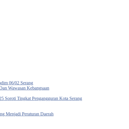
odim 06/02 Serang
a Dan Wawasan Kebangsaan
5 Soroti Tingkat Pengangguran Kota Serang
g Menjadi Peraturan Daerah