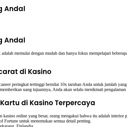
g Andal
g Andal
ik adalah memulai dengan mudah dan hanya fokus mempelajari beberapa 
arat di Kasino
ccaneer peringkat tertinggi bernilai 10x taruhan Anda untuk jumlah y
ng memberikan uang tujuannya, Anda akan selalu menikmati pengalaman 
Kartu di Kasino Terpercaya
n kasino online yang besar, orang mengakui bahwa itu adalah interior 
 of Fortune untuk menemukan semua detail penting.
ekarang, Finlandia.