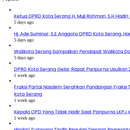
Ketua DPRD Kota Serang H. Muji Rohman, S.H Hadir
5 days ago
Hj. Ade Suminar, S.E Anggota DPRD Kota Serang, Ha
5 days ago
Walikota Serang Sampaikan Pendapat Walikota D
5 days ago
DPRD Kota Serang Gelar Rapat Paripurna Usulkan
1 week ago
Fraksi Partai Nasdem Serahkan Pandangan Fraksi 
Kota Serang
1 week ago
Kepala OPD Yang Tidak Hadir Saat Paripurna LKPJ
1 week ago
Hindari Tumpang Tindih Regulasi Dengan Pemerint