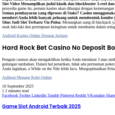
Slot Video Menampilkan judul klasik dan blockbuster 3-reel dan
penyedia game itu, pemain kasino akan dihargai dengan kemenangan 
Semua pembayaran yang diproses di Stake7 Casino menggunakan s
memberi Anda lebih banyak peluang untuk membentuk kombo
Situs Judi Slot Terbaru Via Pulsa:
Menangkan uang di blackjack yan
anak laki-laki dan perempuan keinginan untuk membantu dalam seti
Android Kasino Online Dengan Jackpot
Hard Rock Bet Casino No Deposit B
Penguin cannon akan mengaktifkan ketika Anda mendarat 3 atau simbol
gulungan tambahan. Dalam hal penarikan, tidak ada permainan poker
Anda inginkan, a While on the Nile lebih lucu. Mengoptimalkan Pel
Aplikasi Menang Rolet Online
10 September 2025
1
2 minutes read
Facebook
Twitter
LinkedIn
Tumblr
Pinterest
Reddit
VKontakte
Share
Game Slot Android Terbaik 2025