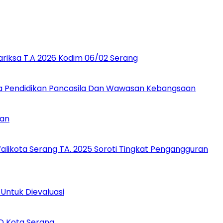
ariksa T.A 2026 Kodim 06/02 Serang
a Pendidikan Pancasila Dan Wawasan Kebangsaan
aan
likota Serang TA. 2025 Soroti Tingkat Pengangguran
Untuk Dievaluasi
D Kota Serang