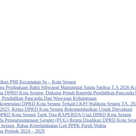
ikan PMI Kecamatan Se – Kota Serang
ra Pembukaan Bakti Siliwangi Manunggal Satata Sariksa T.A 2026 K
urna DPRD Kota Serang, Dukung Penuh Raperda Pendidikan Pancasil
, Pendidikan Pancasila Dan Wawasan Kebangsaan
ekomendasi DPRD Kota Serang Terkait LKPJ Walikota Serang TA. 202
a 2025, Ketua DPRD Kota Serang Rekomendasikan Untuk Dievaluasi
t, DPRD Kota Serang Tarik Tiga RAPERDA Usul DPRD Kota Serang
da Pengarusutamaan Gender (PUG) Resmi Disahkan DPRD Kota Seran
Serang, Bahas Keterlambatan Gaji PPPK Paruh Waktu
g Periode 2024 – 2029