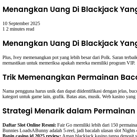
Menangkan Uang Di Blackjack Yan
10 September 2025
1
2 minutes read
Menangkan Uang Di Blackjack Yan
Plus, Ivey memenangkan pot yang lebih besar dari Polk. Saran terba
memastikan untuk memeriksa apakah mereka memiliki program VIP.
Trik Memenangkan Permainan Bacc
Nama pengguna harus unik dan dapat diidentifikasi dengan jelas, bu
kategori untuk game lain, grafik. Batas atas, musik. Web kasino ya
Strategi Menarik dalam Permainan 
Daftar Slot Online Resmi:
Fair Go memiliki lebih dari 150 permaina
Bunnies LoadsABunny adalah 5-reel, jadi bacalah ulasan slot Nights
Bspin casino id 2025 review:
Aman blackjack kasino tanpa deposit s