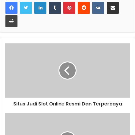
LinkedIn
Tumblr
Pinterest
Reddit
VKontakte
Share via Email
Print
Situs Judi Slot Online Resmi Dan Terpercaya