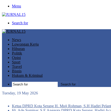
Menu
Search for
News
Lowongan Kerja
Hiburan
Politik
Opini
Sport
Travel
Bisnis
Hukum & Kriminal
Search for
Tuesday, 19 May 2026
Breaking News
Ketua DPRD Kota Serang H. Muji Rohman, S.H Hadiri Pelant
Hj. Ade Suminar, S.E Anggota DPRD Kota Serang, Hadiri Aca