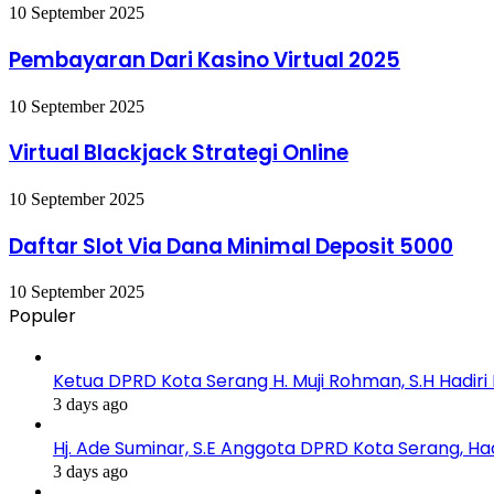
10 September 2025
Pembayaran Dari Kasino Virtual 2025
10 September 2025
Virtual Blackjack Strategi Online
10 September 2025
Daftar Slot Via Dana Minimal Deposit 5000
10 September 2025
Populer
Ketua DPRD Kota Serang H. Muji Rohman, S.H Hadir
3 days ago
Hj. Ade Suminar, S.E Anggota DPRD Kota Serang, Ha
3 days ago