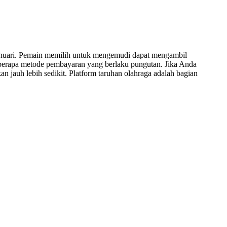
Januari. Pemain memilih untuk mengemudi dapat mengambil
beberapa metode pembayaran yang berlaku pungutan. Jika Anda
jauh lebih sedikit. Platform taruhan olahraga adalah bagian