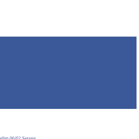
odim 06/02 Serang