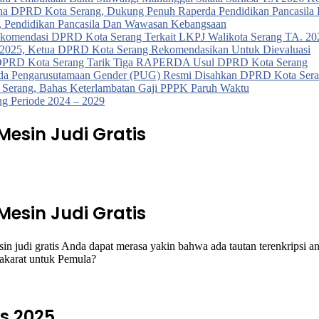
urna DPRD Kota Serang, Dukung Penuh Raperda Pendidikan Pancasil
, Pendidikan Pancasila Dan Wawasan Kebangsaan
ekomendasi DPRD Kota Serang Terkait LKPJ Walikota Serang TA. 202
a 2025, Ketua DPRD Kota Serang Rekomendasikan Untuk Dievaluasi
t, DPRD Kota Serang Tarik Tiga RAPERDA Usul DPRD Kota Serang
da Pengarusutamaan Gender (PUG) Resmi Disahkan DPRD Kota Seran
Serang, Bahas Keterlambatan Gaji PPPK Paruh Waktu
g Periode 2024 – 2029
esin Judi Gratis
esin Judi Gratis
judi gratis Anda dapat merasa yakin bahwa ada tautan terenkripsi ant
Bakarat untuk Pemula?
is 2025