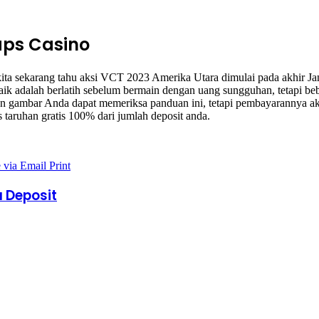
aps Casino
kita sekarang tahu aksi VCT 2023 Amerika Utara dimulai pada akhir 
baik adalah berlatih sebelum bermain dengan uang sungguhan, tetapi 
 gambar Anda dapat memeriksa panduan ini, tetapi pembayarannya akan 
taruhan gratis 100% dari jumlah deposit anda.
 via Email
Print
 Deposit