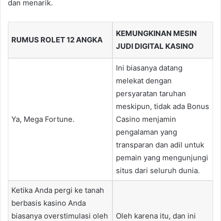
dan menarik.
KEMUNGKINAN MESIN
RUMUS ROLET 12 ANGKA
JUDI DIGITAL KASINO
Ini biasanya datang
melekat dengan
persyaratan taruhan
meskipun, tidak ada Bonus
Ya, Mega Fortune.
Casino menjamin
pengalaman yang
transparan dan adil untuk
pemain yang mengunjungi
situs dari seluruh dunia.
Ketika Anda pergi ke tanah
berbasis kasino Anda
biasanya overstimulasi oleh
Oleh karena itu, dan ini