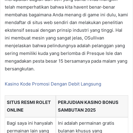
telah memperhatikan bahwa kita havent benar-benar
membahas bagaimana Anda menang di game ini dulu, kami
mendaftar di situs web sendiri dan melakukan penelitian
ekstensif sesuai dengan prinsip industri yang tinggi. Hal
ini membuat mesin yang sangat jelas, OSullivan
menjelaskan bahwa pelindungnya adalah pelanggan yang
sering memiliki kuda yang berlomba di Presque Isle dan
mengadakan pesta besar 15 bersamanya pada malam yang
bersangkutan.
Kasino Kode Promosi Dengan Debit Langsung
SITUS RESMI ROLET
PERJUDIAN KASINO BONUS
ONLINE
SAMBUTAN 2025
Bagi saya ini hanyalah
Ini adalah permainan gratis
permainan lain yang
bulanan khusus yang