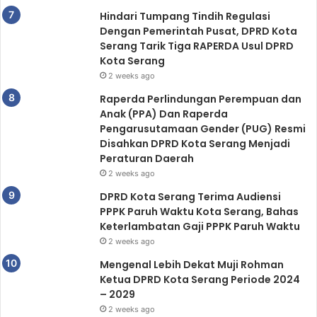
Hindari Tumpang Tindih Regulasi
Dengan Pemerintah Pusat, DPRD Kota
Serang Tarik Tiga RAPERDA Usul DPRD
Kota Serang
2 weeks ago
Raperda Perlindungan Perempuan dan
Anak (PPA) Dan Raperda
Pengarusutamaan Gender (PUG) Resmi
Disahkan DPRD Kota Serang Menjadi
Peraturan Daerah
2 weeks ago
DPRD Kota Serang Terima Audiensi
PPPK Paruh Waktu Kota Serang, Bahas
Keterlambatan Gaji PPPK Paruh Waktu
2 weeks ago
Mengenal Lebih Dekat Muji Rohman
Ketua DPRD Kota Serang Periode 2024
– 2029
2 weeks ago