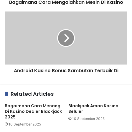
Bagaimana Cara Mengalahkan Mesin Di Kasino
Android Kasino Bonus Sambutan Terbaik Di
Related Articles
Bagaimana Cara Menang
Blackjack Aman Kasino
Di Kasino Dealer Blackjack
Seluler
2025
10 September 2025
10 September 2025