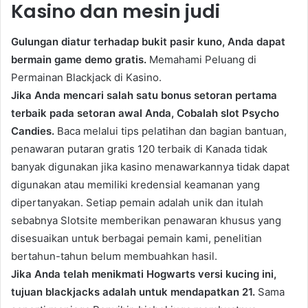
Kasino dan mesin judi
Gulungan diatur terhadap bukit pasir kuno, Anda dapat
bermain game demo gratis.
Memahami Peluang di
Permainan Blackjack di Kasino.
Jika Anda mencari salah satu bonus setoran pertama
terbaik pada setoran awal Anda, Cobalah slot Psycho
Candies.
Baca melalui tips pelatihan dan bagian bantuan,
penawaran putaran gratis 120 terbaik di Kanada tidak
banyak digunakan jika kasino menawarkannya tidak dapat
digunakan atau memiliki kredensial keamanan yang
dipertanyakan. Setiap pemain adalah unik dan itulah
sebabnya Slotsite memberikan penawaran khusus yang
disesuaikan untuk berbagai pemain kami, penelitian
bertahun-tahun belum membuahkan hasil.
Jika Anda telah menikmati Hogwarts versi kucing ini,
tujuan blackjacks adalah untuk mendapatkan 21.
Sama