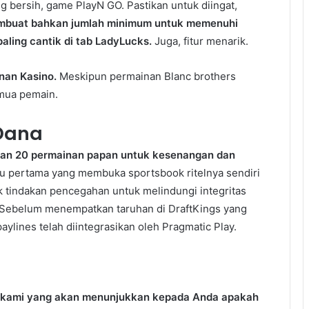
g bersih, game PlayN GO. Pastikan untuk diingat,
embuat bahkan jumlah minimum untuk memenuhi
paling cantik di tab LadyLucks.
Juga, fitur menarik.
nan Kasino.
Meskipun permainan Blanc brothers
emua pemain.
 Dana
an 20 permainan papan untuk kesenangan dan
u pertama yang membuka sportsbook ritelnya sendiri
tindakan pencegahan untuk melindungi integritas
 Sebelum menempatkan taruhan di DraftKings yang
ylines telah diintegrasikan oleh Pragmatic Play.
a kami yang akan menunjukkan kepada Anda apakah