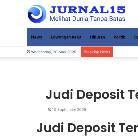
News
Lowongan Kerja
Hiburan
Politik
Op
Wednesday, 20 May 2026
Breaking News
Judi Deposit 
10 September 2025
Judi Deposit T