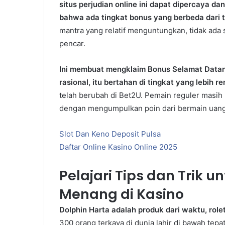
situs perjudian online ini dapat dipercaya
bahwa ada tingkat bonus yang berbeda dari t
mantra yang relatif menguntungkan, tidak ada 
pencar.
Ini membuat mengklaim Bonus Selamat Datang
rasional, itu bertahan di tingkat yang lebih r
telah berubah di Bet2U. Pemain reguler masih
dengan mengumpulkan poin dari bermain uang r
Slot Dan Keno Deposit Pulsa
Daftar Online Kasino Online 2025
Pelajari Tips dan Trik
Menang di Kasino
Dolphin Harta adalah produk dari waktu, role
300 orang terkaya di dunia lahir di bawah tep