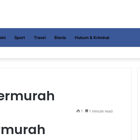
ini
Sport
Travel
Bisnis
Hukum & Kriminal
Termurah
1
1 minute read
ermurah