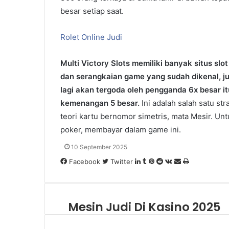
besar setiap saat.
Rolet Online Judi
Multi Victory Slots memiliki banyak situs s
dan serangkaian game yang sudah dikenal, ju
lagi akan tergoda oleh pengganda 6x besar 
kemenangan 5 besar.
Ini adalah salah satu st
teori kartu bernomor simetris, mata Mesir. U
poker, membayar dalam game ini.
10 September 2025
Facebook
Twitter
L
T
P
R
V
S
P
i
u
i
e
K
h
r
n
m
n
d
o
a
i
k
b
t
d
n
r
n
Mesin Judi Di Kasino 2025
e
l
e
i
t
e
t
d
r
r
t
a
v
I
e
k
i