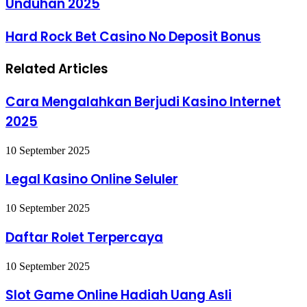
Unduhan 2025
Hard Rock Bet Casino No Deposit Bonus
Related Articles
Cara Mengalahkan Berjudi Kasino Internet
2025
10 September 2025
Legal Kasino Online Seluler
10 September 2025
Daftar Rolet Terpercaya
10 September 2025
Slot Game Online Hadiah Uang Asli