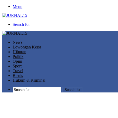
Menu
Search for
News
Lowongan Kerja
Hiburan
Politik
Opini
Sport
Travel
Bisnis
Hukum & Kriminal
Search for