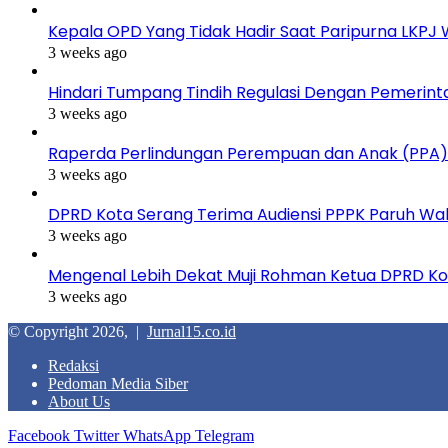
Kepala OPD Yang Tidak Hadir Saat Paripurna LKPJ
3 weeks ago
Hindari Tumpang Tindih Regulasi Dengan Pemerint
3 weeks ago
Raperda Perlindungan Perempuan dan Anak (PPA)
3 weeks ago
DPRD Kota Serang Terima Audiensi PPPK Paruh Wa
3 weeks ago
Mengenal Lebih Dekat Muji Rohman Ketua DPRD Ko
3 weeks ago
© Copyright 2026, |
Jurnal15.co.id
Redaksi
Pedoman Media Siber
About Us
Facebook
Twitter
WhatsApp
Telegram