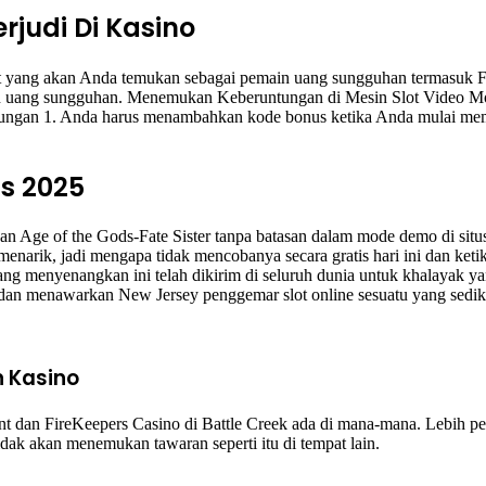
udi Di Kasino
 yang akan Anda temukan sebagai pemain uang sungguhan termasuk Fir
engan uang sungguhan. Menemukan Keberuntungan di Mesin Slot Video
gulungan 1. Anda harus menambahkan kode bonus ketika Anda mulai me
as 2025
 Age of the Gods-Fate Sister tanpa batasan dalam mode demo di situs
 menarik, jadi mengapa tidak mencobanya secara gratis hari ini dan k
ang menyenangkan ini telah dikirim di seluruh dunia untuk khalayak ya
 menawarkan New Jersey penggemar slot online sesuatu yang sedikit 
n Kasino
t dan FireKeepers Casino di Battle Creek ada di mana-mana. Lebih pen
idak akan menemukan tawaran seperti itu di tempat lain.