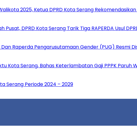
 Walikota 2025, Ketua DPRD Kota Serang Rekomendasikan 
ah Pusat, DPRD Kota Serang Tarik Tiga RAPERDA Usul DPR
 Dan Raperda Pengarusutamaan Gender (PUG) Resmi Dis
ktu Kota Serang, Bahas Keterlambatan Gaji PPPK Paruh 
ta Serang Periode 2024 – 2029