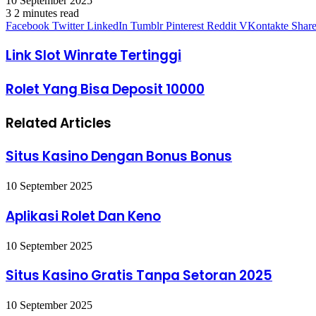
10 September 2025
3
2 minutes read
Facebook
Twitter
LinkedIn
Tumblr
Pinterest
Reddit
VKontakte
Share
Link Slot Winrate Tertinggi
Rolet Yang Bisa Deposit 10000
Related Articles
Situs Kasino Dengan Bonus Bonus
10 September 2025
Aplikasi Rolet Dan Keno
10 September 2025
Situs Kasino Gratis Tanpa Setoran 2025
10 September 2025