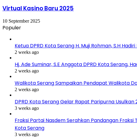
Virtual Kasino Baru 2025
10 September 2025
Populer
Ketua DPRD Kota Serang H. Muji Rohman, S.H Hadir
2 weeks ago
Hj. Ade Suminar, S.E Anggota DPRD Kota Serang, Ha
2 weeks ago
Walikota Serang Sampaikan Pendapat Walikota D
2 weeks ago
DPRD Kota Serang Gelar Rapat Paripurna Usulkan
3 weeks ago
Fraksi Partai Nasdem Serahkan Pandangan Fraksi 
Kota Serang
3 weeks ago