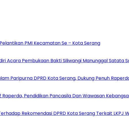
i Pelantikan PMI Kecamatan Se – Kota Serang
diri Acara Pembukaan Bakti Siliwangi Manunggal Satata S
alam Paripurna DPRD Kota Serang, Dukung Penuh Raperd
 2 Raperda, Pendidikan Pancasila Dan Wawasan Kebangs
Terhadap Rekomendasi DPRD Kota Serang Terkait LKPJ Wa