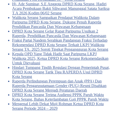
Hj. Ade Suminar, S.E Anggota DPRD Kota Serang, Hadiri
Acara Pembukaan Bakti Siliwangi Manunggal Satata Sariksa
T.A 2026 Kodim 06/02 Serang
Walikota Serang Sampaikan Pendapat Walikota Dalam
Paripurna DPRD Kota Serang, Dukung Penuh Raperda
Pendidikan Pancasila Dan Wawasan Kebangsaan
DPRD Kota Serang Gelar Rapat Paripurna Usulkan 2
Raperda, Pendidikan Pancasila Dan Wawasan Kebangsaan
Fraksi Partai Nasdem Serahkan Pandangan Fraksi Terhadap
Rekomendasi DPRD Kota Serang Terkait LKPJ Walikota
Serang TA. 2025 Soroti Tingkat Pengangguran Kota Serang
Kepala OPD Yang Tidak Hadir Saat Paripurna LKPJ
Walikota 2025, Ketua DPRD Kota Serang Rekomendasikan
Untuk Dievaluasi
Hindari Tumpang Tindih Regulasi Dengan Pemerintah Pusat,
DPRD Kota Serang Tarik Tiga RAPERDA Usul DPRD
Kota Serang
Raperda Perlindungan Perempuan dan Anak (PPA) Dan
Raperda Pengarusutamaan Gender (PUG) Resmi Disahkan
DPRD Kota Serang Menjadi Peraturan Daerah
DPRD Kota Serang Terima Audiensi PPPK Paruh Waktu
Kota Serang, Bahas Keterlambatan Gaji PPPK Paruh Waktu
Mengenal Lebih Dekat Muji Rohman Ketua DPRD Kota
Serang Periode 2024 – 2029