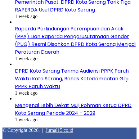
Pemerintah Pusat, DPRD Kota Serang Tarik Tiga
RAPERDA Usul DPRD Kota Serang
1 week ago
Raperda Perlindungan Perempuan dan Anak
(PPA) Dan Raperda Pengarusutamaan Gender
(PUG) Resmi Disahkan DPRD Kota Serang Menjadi
Peraturan Daerah
1 week ago
DPRD Kota Serang Terima Audiensi PPPK Paruh
Waktu Kota Serang, Bahas Keterlambatan Gaji
PPPK Paruh Waktu
1 week ago
Mengenal Lebih Dekat Muji Rohman Ketua DPRD
Kota Serang Periode 2024 – 2029
1 week ago
© Copyright 2026, |
Jurnal15.co.id