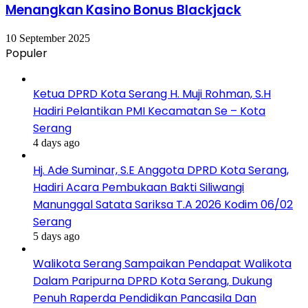
Menangkan Kasino Bonus Blackjack
10 September 2025
Populer
Ketua DPRD Kota Serang H. Muji Rohman, S.H
Hadiri Pelantikan PMI Kecamatan Se – Kota
Serang
4 days ago
Hj. Ade Suminar, S.E Anggota DPRD Kota Serang,
Hadiri Acara Pembukaan Bakti Siliwangi
Manunggal Satata Sariksa T.A 2026 Kodim 06/02
Serang
5 days ago
Walikota Serang Sampaikan Pendapat Walikota
Dalam Paripurna DPRD Kota Serang, Dukung
Penuh Raperda Pendidikan Pancasila Dan