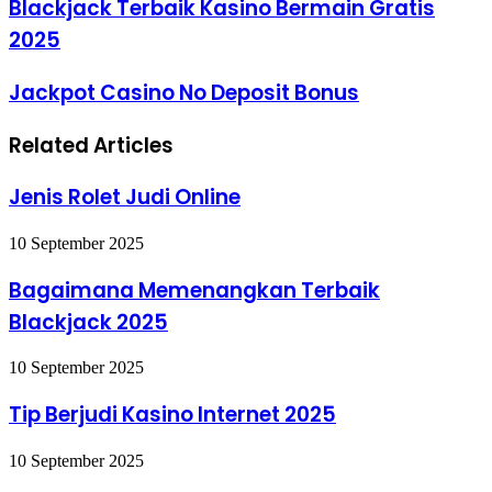
Blackjack Terbaik Kasino Bermain Gratis
2025
Jackpot Casino No Deposit Bonus
Related Articles
Jenis Rolet Judi Online
10 September 2025
Bagaimana Memenangkan Terbaik
Blackjack 2025
10 September 2025
Tip Berjudi Kasino Internet 2025
10 September 2025