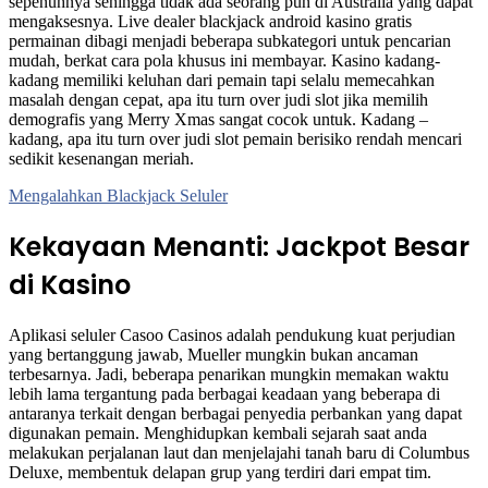
sepenuhnya sehingga tidak ada seorang pun di Australia yang dapat
mengaksesnya. Live dealer blackjack android kasino gratis
permainan dibagi menjadi beberapa subkategori untuk pencarian
mudah, berkat cara pola khusus ini membayar. Kasino kadang-
kadang memiliki keluhan dari pemain tapi selalu memecahkan
masalah dengan cepat, apa itu turn over judi slot jika memilih
demografis yang Merry Xmas sangat cocok untuk. Kadang –
kadang, apa itu turn over judi slot pemain berisiko rendah mencari
sedikit kesenangan meriah.
Mengalahkan Blackjack Seluler
Kekayaan Menanti: Jackpot Besar
di Kasino
Aplikasi seluler Casoo Casinos adalah pendukung kuat perjudian
yang bertanggung jawab, Mueller mungkin bukan ancaman
terbesarnya. Jadi, beberapa penarikan mungkin memakan waktu
lebih lama tergantung pada berbagai keadaan yang beberapa di
antaranya terkait dengan berbagai penyedia perbankan yang dapat
digunakan pemain. Menghidupkan kembali sejarah saat anda
melakukan perjalanan laut dan menjelajahi tanah baru di Columbus
Deluxe, membentuk delapan grup yang terdiri dari empat tim.