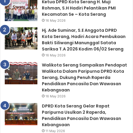
Ketua DPRD Kota Serang H. Muji
o
Rohman, S.H Hadiri Pelantikan PMI
r
Kecamatan Se – Kota Serang
:
16 May 2026
Hj. Ade Suminar, S.E Anggota DPRD
Kota Serang, Hadiri Acara Pembukaan
Bakti Siliwangi Manunggal Satata
Sariksa T.A 2026 Kodim 06/02 Serang
16 May 2026
Walikota Serang Sampaikan Pendapat
Walikota Dalam Paripurna DPRD Kota
Serang, Dukung Penuh Raperda
Pendidikan Pancasila Dan Wawasan
Kebangsaan
16 May 2026
DPRD Kota Serang Gelar Rapat
Paripurna Usulkan 2 Raperda,
Pendidikan Pancasila Dan Wawasan
Kebangsaan
11 May 2026