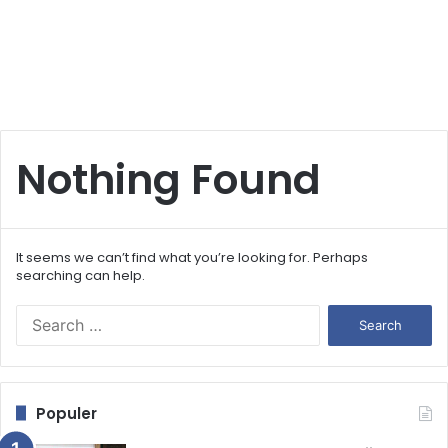
Nothing Found
It seems we can’t find what you’re looking for. Perhaps
searching can help.
S
e
a
r
c
Populer
h
f