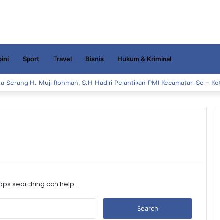
ini
Sport
Travel
Bisnis
Hukum & Kriminal
a Serang H. Muji Rohman, S.H Hadiri Pelantikan PMI Kecamatan Se – Ko
haps searching can help.
S
e